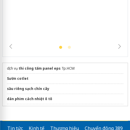
dịch vụ
thi công tấm panel eps
Tp.HCM
Sườn cotlet
sầu riêng sạch chín cây
dán phim cách nhiệt ô tô
Tái đông
Sửa máy rửa bát bosch
Tin tức
Kinh tế
Thương hiệu
Chuyển động 389