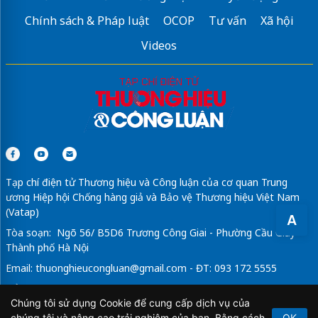
Chính sách & Pháp luật
OCOP
Tư vấn
Xã hội
Videos
Tạp chí điện tử Thương hiệu và Công luận của cơ quan Trung
ương Hiệp hội Chống hàng giả và Bảo vệ Thương hiệu Việt Nam
(Vatap)
A
Tòa soạn: Ngõ 56/ B5D6 Trương Công Giai - Phường Cầu Giấy -
Thành phố Hà Nội
Email:
thuonghieucongluan@gmail.com
- ĐT: 093 172 5555
Tổng Biên Tập: Vũ Đức Thuận
Chúng tôi sử dụng Cookie để cung cấp dịch vụ của
Giấy phép hoạt động báo chí điện tử số 64/GP-BTTTT do Bộ
chúng tôi và nâng cao trải nghiệm của bạn. Bằng cách
OK