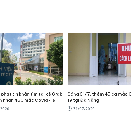
bán yến
Thanh H
hại tron
bán bìn
Moyuum
An Gian
chủ mưu
bán hàng
Quốc ra
phát tin khẩn tìm tài xế Grab
Sáng 31/7, thêm 45 ca mắc 
h nhân 450 mắc Covid-19
19 tại Đà Nẵng
/2020
31/07/2020