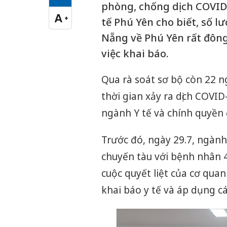
Cỡ chữ vừa
phòng, chống dịch COVID-
A
+
tế Phú Yên cho biết, số 
Cỡ chữ lớn
Nẵng về Phú Yên rất đôn
việc khai báo.
Qua rà soát sơ bộ còn 22 
thời gian xảy ra dịch COVI
ngành Y tế và chính quyền 
Trước đó, ngày 29.7, ngành
chuyến tàu với bệnh nhân 4
cuộc quyết liệt của cơ qua
khai báo y tế và áp dụng cá