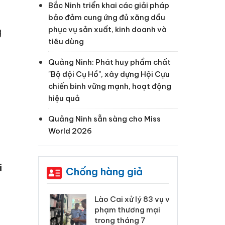
Bắc Ninh triển khai các giải pháp
bảo đảm cung ứng đủ xăng dầu
phục vụ sản xuất, kinh doanh và
g
tiêu dùng
Quảng Ninh: Phát huy phẩm chất
"Bộ đội Cụ Hồ", xây dựng Hội Cựu
chiến binh vững mạnh, hoạt động
hiệu quả
Quảng Ninh sẵn sàng cho Miss
World 2026
i
Chống hàng giả
 Thanh Hóa
Lào Cai xử lý 83 vụ vi
Cô
ại trong vụ
phạm thương mại
tìm
xuất, buôn
trong tháng 7
án