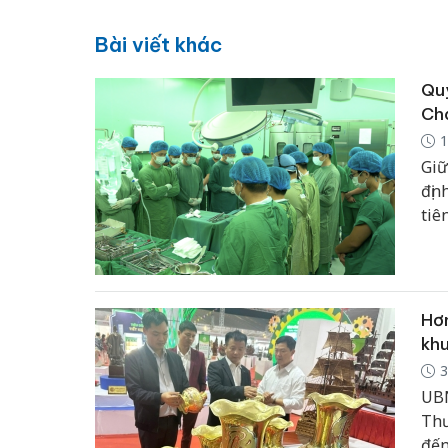
Bài viết khác
Quy
Ch
1
Giữ
địn
tiê
Hơn
khu
3
UBN
Thư
đến