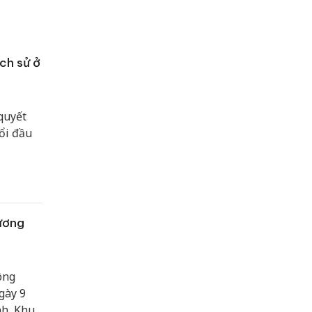
ch sử ở
quyết
ổi đầu
ương
ông
gày 9
nh, Khu