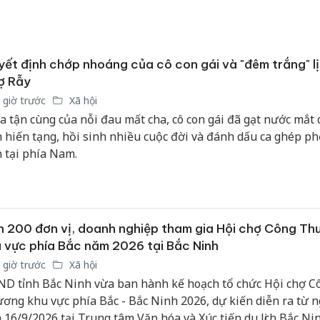
ết định chớp nhoáng của cô con gái và "đêm trắng" lị
ợ Rẫy
 giờ trước
Xã hội
a tận cùng của nỗi đau mất cha, cô con gái đã gạt nước mắt 
h hiến tạng, hồi sinh nhiều cuộc đời và đánh dấu ca ghép ph
n tại phía Nam.
 200 đơn vị, doanh nghiệp tham gia Hội chợ Công Th
 vực phía Bắc năm 2026 tại Bắc Ninh
 giờ trước
Xã hội
D tỉnh Bắc Ninh vừa ban hành kế hoạch tổ chức Hội chợ C
ơng khu vực phía Bắc - Bắc Ninh 2026, dự kiến diễn ra từ n
 16/9/2026 tại Trung tâm Văn hóa và Xúc tiến du lịch Bắc Ni