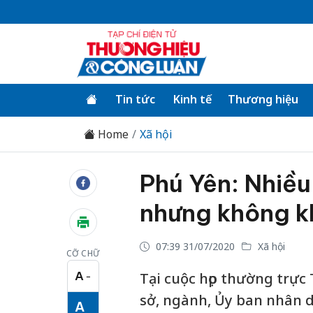
Tin tức
Kinh tế
Thương hiệu
Home
Xã hội
Phú Yên: Nhiều
nhưng không kh
07:39 31/07/2020
Xã hội
CỠ CHỮ
A
Tại cuộc họp thường trực 
−
Cỡ chữ nhỏ
sở, ngành, Ủy ban nhân d
A