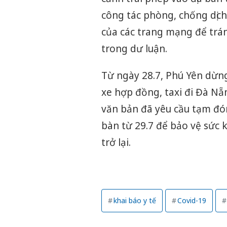
công tác phòng, chống dịch
của các trang mạng để trá
trong dư luận.
Từ ngày 28.7, Phú Yên dừng
xe hợp đồng, taxi đi Đà Nẵ
văn bản đã yêu cầu tạm đón
bàn từ 29.7 để bảo vệ sức 
trở lại.
khai báo y tế
Covid-19