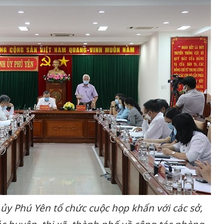
ủy Phú Yên tổ chức cuộc họp khẩn với các sở,