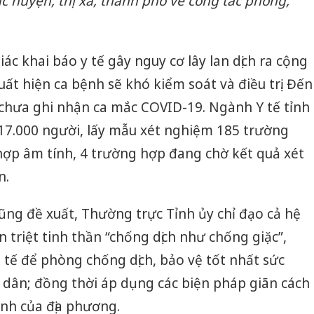
 huyện, thị xã, thành phố về công tác phòng,
ác khai báo y tế gây nguy cơ lây lan dịch ra cộng
ất hiện ca bệnh sẽ khó kiểm soát và điều trị. Đến
 chưa ghi nhận ca mắc COVID-19. Ngành Y tế tỉnh
 17.000 người, lấy mẫu xét nghiệm 185 trường
hợp âm tính, 4 trường hợp đang chờ kết quả xét
n.
ũng đề xuất, Thường trực Tỉnh ủy chỉ đạo cả hệ
án triệt tinh thần “chống dịch như chống giặc”,
h tế để phòng chống dịch, bảo vệ tốt nhất sức
 dân; đồng thời áp dụng các biện pháp giãn cách
ình của địa phương.