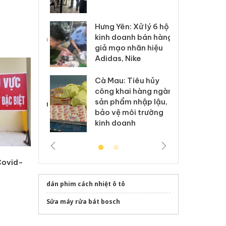
 sào giả
bá
Hưng Yên: Xử lý 6 hộ
óa: Tìm bị
Th
kinh doanh bán hàng
g vụ án buôn
hạ
giả mạo nhãn hiệu
h sữa
bá
Adidas, Nike
 giả
Mo
Cà Mau: Tiêu hủy
g: Đối tượng
An
công khai hàng ngàn
 đường dây
ch
sản phẩm nhập lậu,
 giả tại Phú
bá
bảo vệ môi trường
 đầu thú
Qu
kinh doanh
Covid-
dán phim cách nhiệt ô tô
Sửa máy rửa bát bosch