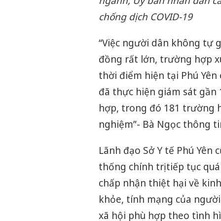
ngành, Ủy ban nhân dân các
chống dịch COVID-19
“Việc người dân không tự gi
đồng rất lớn, trường hợp xu
thời điểm hiện tại Phú Yên
đã thực hiện giám sát gần
hợp, trong đó 181 trường 
nghiệm”- Bà Ngọc thông ti
Lãnh đạo Sở Y tế Phú Yên c
thống chính trị tiếp tục qu
chấp nhận thiệt hại về kin
khỏe, tính mạng của người
xã hội phù hợp theo tình h