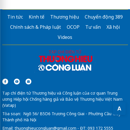
mua gamma ai giá rẻ
Tin tức
Kinh tế
Thương hiệu
Chuyển động 389
công ty
sim số đẹp
từ 299k
Chính sách & Pháp luật
OCOP
Tư vấn
Xã hội
Tổng đài IP
Videos
Sửa máy rửa bát bosch
iPhone 17 Pro CLICKBUY
InterContinental Hotels DANANG SUN PENINSULA RESORT
Tạp chí điện tử Thương hiệu và Công luận của cơ quan Trung
ương Hiệp hội Chống hàng giả và Bảo vệ Thương hiệu Việt Nam
(Vatap)
A
Tòa soạn: Ngõ 56/ B5D6 Trương Công Giai - Phường Cầu Giấy -
Thành phố Hà Nội
Email:
thuonghieucongluan@gmail.com
- ĐT: 093 172 5555