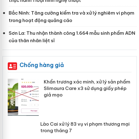
thực hành 1 loại hình nghệ thuật
Bắc Ninh: Tăng cường kiểm tra và xử lý nghiêm vi phạm
trong hoạt động quảng cáo
Sơn La: Thu nhận thành công 1.664 mẫu sinh phẩm ADN
của thân nhân liệt sĩ
Chống hàng giả
ản
Khẩn trương xác minh, xử lý sản phẩm
Slimaura Care x3 sử dụng giấy phép
giả mạo
 án
Lào Cai xử lý 83 vụ vi phạm thương
n
mại trong tháng 7