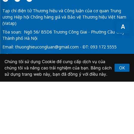
Tạp chí điện tử Thương hiệu và Công luận của cơ quan Trung
ương Hiệp hội Chống hàng giả và Bảo vệ Thương hiệu Việt Nam
(Vatap)
A
Tòa soạn: Ngõ 56/ B5D6 Trương Công Giai - Phường Cầu Giấy -
Thành phố Hà Nội
Email:
thuonghieucongluan@gmail.com
- ĐT: 093 172 5555
Tổng Biên Tập: Vũ Đức Thuận
Chúng tôi sử dụng Cookie để cung cấp dịch vụ của
Giấy phép hoạt động báo chí điện tử số 64/GP-BTTTT do Bộ
chúng tôi và nâng cao trải nghiệm của bạn. Bằng cách
OK
Thông tin và Truyền thông cấp ngày 21/2/2020.
sử dụng trang web này, bạn đã đồng ý với điều này.
Copyright © 2026
TẠP CHÍ THƯƠNG HIỆU & CÔNG
LUẬN
. All Rights Reserved.
Bản quyền thuộc Tạp chí Thương hiệu và Công luận. Cấm
sao chép dưới mọi hình thức nếu không có sự chấp thuận
bằng văn bản.