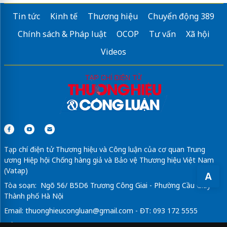
Tin tức
Kinh tế
Thương hiệu
Chuyển động 389
Chính sách & Pháp luật
OCOP
Tư vấn
Xã hội
Videos
Tạp chí điện tử Thương hiệu và Công luận của cơ quan Trung
ương Hiệp hội Chống hàng giả và Bảo vệ Thương hiệu Việt Nam
(Vatap)
A
Tòa soạn: Ngõ 56/ B5D6 Trương Công Giai - Phường Cầu Giấy -
Thành phố Hà Nội
Email:
thuonghieucongluan@gmail.com
- ĐT: 093 172 5555
Tổng Biên Tập: Vũ Đức Thuận