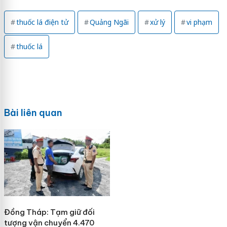
thuốc lá điện tử
Quảng Ngãi
xử lý
vi phạm
thuốc lá
Bài liên quan
Đồng Tháp: Tạm giữ đối
tượng vận chuyển 4.470