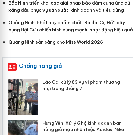
Bắc Ninh triển khai các giải pháp bảo đảm cung ứng đủ
xăng dầu phục vụ sản xuất, kinh doanh và tiêu dùng
Quảng Ninh: Phát huy phẩm chất "Bộ đội Cụ Hồ", xây
dựng Hội Cựu chiến binh vững mạnh, hoạt động hiệu quả
Quảng Ninh sẵn sàng cho Miss World 2026
Chống hàng giả
 án
Lào Cai xử lý 83 vụ vi phạm thương
mại trong tháng 7
n
y
Hưng Yên: Xử lý 6 hộ kinh doanh bán
hàng giả mạo nhãn hiệu Adidas, Nike