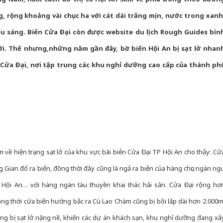
ng, rộng khoảng vài chục ha với cát dài trắng mịn, nước trong xanh
ếu sáng. Biển Cửa Đại còn được website du lịch Rough Guides bìn
iới. Thế nhưng,những năm gần đây, bờ biển Hội An bị sạt lở nhan
 Cửa Đại, nơi tập trung các khu nghỉ dưỡng cao cấp của thành ph
về hiện trạng sạt lở của khu vực bãi biển Cửa Đại TP Hội An cho thấy: Cử
 Gian đổ ra biển, đồng thời đây cũng là ngả ra biển của hàng chục ngàn ng
Hội An… với hàng ngàn tàu thuyền khai thác hải sản. Cửa Đại rộng hơ
ng thời cửa biển hướng bắc ra Cù Lao Chàm cũng bị bồi lấp dài hơn 2.000m
ng bị sạt lở nặng nề, khiến các dự án khách sạn, khu nghỉ dưỡng đang xâ