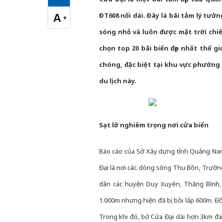
Cỡ chữ vừa
A
ĐT608 nối dài. Đây là bãi tắm lý tưở
+
Cỡ chữ lớn
sóng nhỏ và luôn được mặt trời chi
chọn top 20 bãi biển đẹp nhất thế g
chóng, đặc biệt tại khu vực phường
du lịch này.
Sạt lở nghiêm trọng nơi cửa biển
Báo cáo của Sở Xây dựng tỉnh Quảng Nam 
Đại là nơi các dòng sông Thu Bồn, Trường
dân các huyện Duy Xuyên, Thăng Bình, 
1.000m nhưng hiện đã bị bồi lấp 600m. Đồ
Trong khi đó, bở Cửa Đại dài hơn 3km đa