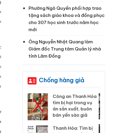
g
Phường Ngô Quyền phối hợp trao
n
tặng sách giáo khoa và đồng phục
n
cho 307 học sinh trước năm học
mới
Ông Nguyễn Nhật Quang làm
c
Giám đốc Trung tâm Quản lý nhà
tỉnh Lâm Đồng
i
n
n
Chống hàng giả
o
 Thanh Hóa
Lào Cai xử lý 83 vụ vi
Cô
ại trong vụ
phạm thương mại
tìm
xuất, buôn
trong tháng 7
án
ờ
 sào giả
bá
a
Hưng Yên: Xử lý 6 hộ
óa: Tìm bị
Th
g