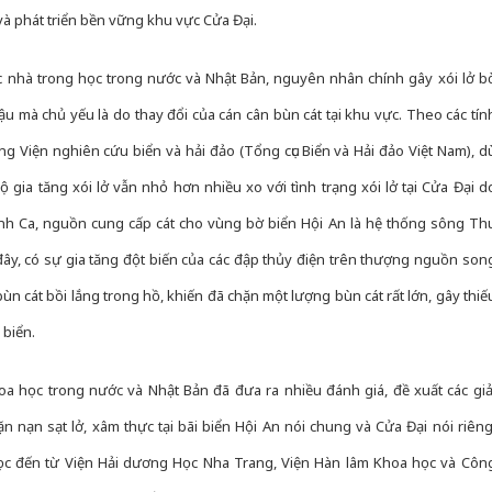
 và phát triển bền vững khu vực Cửa Đại.
c nhà trong học trong nước và Nhật Bản, nguyên nhân chính gây xói lở b
ậu mà chủ yếu là do thay đổi của cán cân bùn cát tại khu vực. Theo các tín
g Viện nghiên cứu biển và hải đảo (Tổng cục Biển và Hải đảo Việt Nam), d
a tăng xói lở vẫn nhỏ hơn nhiều xo với tình trạng xói lở tại Cửa Đại d
nh Ca, nguồn cung cấp cát cho vùng bờ biển Hội An là hệ thống sông Th
ây, có sự gia tăng đột biến của các đập thủy điện trên thượng nguồn son
n cát bồi lắng trong hồ, khiến đã chặn một lượng bùn cát rất lớn, gây thiế
 biển.
hoa học trong nước và Nhật Bản đã đưa ra nhiều đánh giá, đề xuất các giả
 nạn sạt lở, xâm thực tại bãi biển Hội An nói chung và Cửa Đại nói riêng
c đến từ Viện Hải dương Học Nha Trang, Viện Hàn lâm Khoa học và Côn