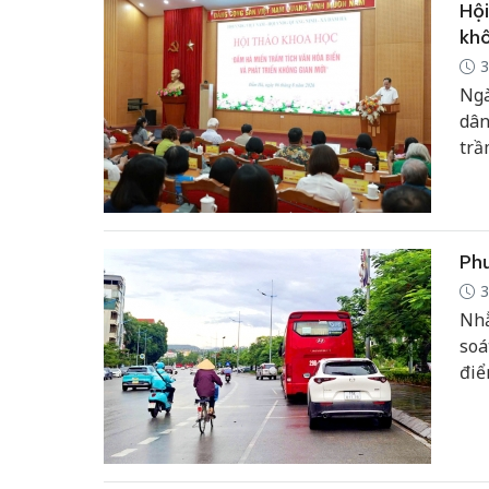
Hội
khô
3
Ngà
dân
trầ
Phư
3
Nhằ
soá
điể
tha