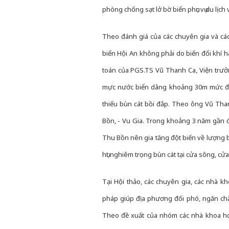
phòng chống sạt lở bờ biển phục vụ du lịch
Theo đánh giá của các chuyên gia và cá
biển Hội An không phải do biến đổi khí h
toán của PGS.TS Vũ Thanh Ca, Viện trưởn
mực nước biển dâng khoảng 30m mức độ gi
thiếu bùn cát bồi đắp. Theo ông Vũ Tha
Bồn, - Vu Gia. Trong khoảng 3 năm gần đ
Thu Bồn nên gia tăng đột biến về lượng bù
hụt nghiêm trọng bùn cát tại cửa sông, cửa
Tại Hội thảo, các chuyên gia, các nhà k
pháp giúp địa phương đối phó, ngăn chặn
Theo đề xuất của nhóm các nhà khoa họ