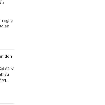
ển
ăn nghệ
“Miền
ân dân
ai đã rà
nhiều
động