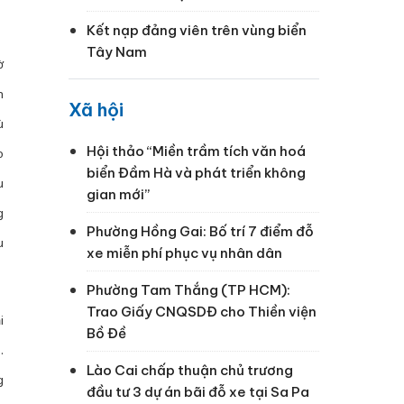
Kết nạp đảng viên trên vùng biển
Tây Nam
ờ
h
Xã hội
ù
Hội thảo “Miền trầm tích văn hoá
o
biển Đầm Hà và phát triển không
u
gian mới”
g
Phường Hồng Gai: Bố trí 7 điểm đỗ
u
xe miễn phí phục vụ nhân dân
Phường Tam Thắng (TP HCM):
Trao Giấy CNQSDĐ cho Thiền viện
i
Bồ Đề
.
Lào Cai chấp thuận chủ trương
g
đầu tư 3 dự án bãi đỗ xe tại Sa Pa