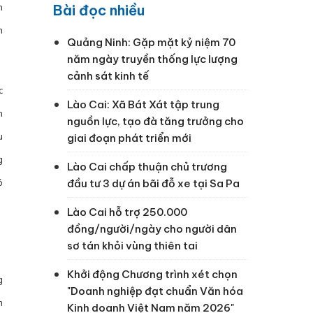
n
Bài đọc nhiều
h
Quảng Ninh: Gặp mặt kỷ niệm 70
năm ngày truyền thống lực lượng
cảnh sát kinh tế
c
Lào Cai: Xã Bát Xát tập trung
n
nguồn lực, tạo đà tăng trưởng cho
u
giai đoạn phát triển mới
g
Lào Cai chấp thuận chủ trương
ó
đầu tư 3 dự án bãi đỗ xe tại Sa Pa
Lào Cai hỗ trợ 250.000
đồng/người/ngày cho người dân
sơ tán khỏi vùng thiên tai
Khởi động Chương trình xét chọn
g
"Doanh nghiệp đạt chuẩn Văn hóa
m
Kinh doanh Việt Nam năm 2026"