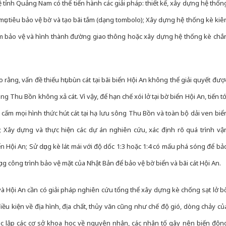
ỉnh Quảng Nam có thể tiến hành các giải pháp: thiết kế, xây dựng hệ thốn
mục tiêu bảo vệ bờ và tạo bãi tắm (dạng tombolo); Xây dựng hệ thống kè kiê
m bảo vệ và hình thành đường giao thông hoặc xây dựng hệ thống kè chắ
rằng, vấn đề thiếu hụt bùn cát tại bãi biển Hội An không thể giải quyết đượ
 Thu Bồn không xả cát. Vì vậy, để hạn chế xói lở tại bờ biển Hội An, tiến tớ
cấm mọi hình thức hút cát tại hạ lưu sông Thu Bồn và toàn bộ dải ven biể
gì; Xây dựng và thực hiện các dự án nghiên cứu, xác định rõ quá trình vậ
 Hội An; Sử dụng kè lát mái với độ dốc 1:3 hoặc 1:4 có mấu phá sóng để bả
g công trình bảo vệ mặt của Nhật Bản để bảo vệ bờ biển và bãi cát Hội An.
Công an
tìm bị h
án sản 
à Hội An cần có giải pháp nghiên cứu tổng thể xây dựng kè chống sạt lở b
bán yến
iều kiện về địa hình, địa chất, thủy văn cũng như chế độ gió, dòng chảy củ
Thanh H
ác lập các cơ sở khoa học về nguyên nhân, các nhân tố gây nên biến độn