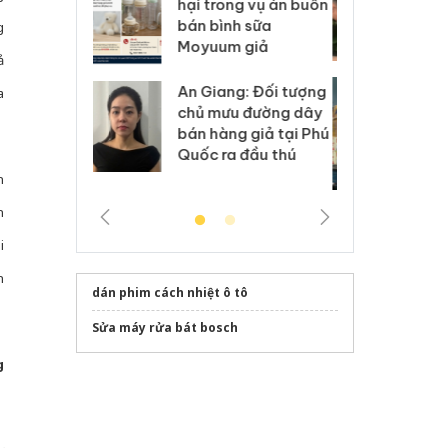
kinh doanh bán hàng
g vụ án buôn
hạ
giả mạo nhãn hiệu
h sữa
bá
g
Adidas, Nike
 giả
Mo
ả
Cà Mau: Tiêu hủy
g: Đối tượng
An
a
công khai hàng ngàn
 đường dây
ch
sản phẩm nhập lậu,
 giả tại Phú
bá
bảo vệ môi trường
 đầu thú
Qu
kinh doanh
n
n
i
n
dán phim cách nhiệt ô tô
Sửa máy rửa bát bosch
g