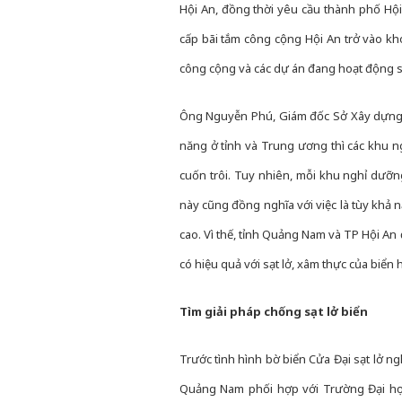
Hội An, đồng thời yêu cầu thành phố Hộ
cấp bãi tắm công cộng Hội An trở vào kh
công cộng và các dự án đang hoạt động 
Ông Nguyễn Phú, Giám đốc Sở Xây dựng Q
năng ở tỉnh và Trung ương thì các khu 
cuốn trôi. Tuy nhiên, mỗi khu nghỉ dưỡng
này cũng đồng nghĩa với việc là tùy khả 
cao. Vì thế, tỉnh Quảng Nam và TP Hội An
có hiệu quả với sạt lở, xâm thực của biển h
Tìm giải pháp chống sạt lở biển
Trước tình hình bờ biển Cửa Đại sạt lở n
Quảng Nam phối hợp với Trường Đại học