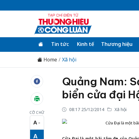
Tin tức
Kinh tế
Thương hiệu
Home
Xã hội
Quảng Nam: Sạ
biển cửa đại H
08:17 25/12/2014
Xã hội
CỠ CHỮ
A
−
Cửa Đại là một bã
Cỡ chữ nhỏ
A
Cửa Đại là một bãi tắm đẹp của Qu