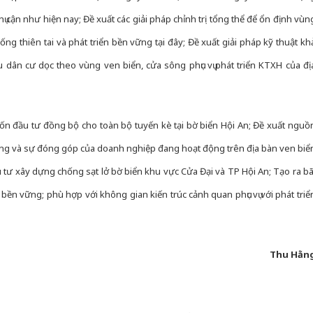
hại tron
bán bìn
 cận như hiện nay; Đề xuất các giải pháp chỉnh trị tổng thể để ổn định vùn
Moyuum
ng thiên tai và phát triển bền vững tại đây; Đề xuất giải pháp kỹ thuật kh
An Gian
u dân cư dọc theo vùng ven biển, cửa sông phục vụ phát triển KTXH của đị
chủ mưu
bán hàng
Quốc ra
ốn đầu tư đồng bộ cho toàn bộ tuyến kè tại bờ biển Hội An; Đề xuất nguồ
ơng và sự đóng góp của doanh nghiệp đang hoạt động trên địa bàn ven biể
ầu tư xây dựng chống sạt lở bờ biển khu vực Cửa Đại và TP Hội An; Tạo ra bã
à bền vững; phù hợp với không gian kiến trúc cảnh quan phục vụ với phát triể
Thu Hằn