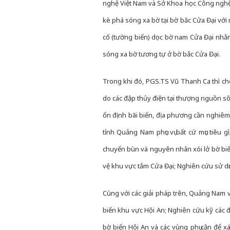
nghệ Việt Nam và Sở Khoa học Công nghệ t
kè phá sóng xa bờ tại bờ băc Cửa Đại với 
cố (tường biển) dọc bờ nam Cửa Đại nhằ
sóng xa bờ tương tự ở bờ bắc Cửa Đại.
Trong khi đó, PGS.TS Vũ Thanh Ca thì cho 
do các đập thủy điện tại thượng nguồn sông
ổn định bãi biển, địa phương cần nghiêm 
tỉnh Quảng Nam phục vụ bất cứ mục tiêu 
chuyển bùn và nguyên nhân xói lở bờ biển
vệ khu vực tắm Cửa Đại; Nghiên cứu sử dụn
Cùng với các giải pháp trên, Quảng Nam v
biển khu vực Hội An; Nghiên cứu kỹ các đ
bờ biển Hội An và các vùng phụ cận để x