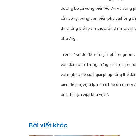
đường bờ tại vùng biển Hội An và vùng phụ
cửa sông, vùng ven biển phục vụ phòng chố
thi chống biển xâm thực, ổn định các kh
phương.
Trên cơ sở đó đề xuất giải pháp nguồn v
vốn đầu tư từ Trung ương, tỉnh, địa phư
với mục tiêu đề xuất giải pháp tổng thể đ
biển để phục vụ du lịch đảm bảo ổn định v
du lịch, dịch vụ tại khu vực./.
Bài viết khác