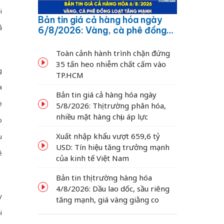
i
Bản tin giá cả hàng hóa ngày
ả
6/8/2026: Vàng, cà phê đồng
loạt tăng mạnh
Toàn cảnh hành trình chặn đứng
35 tấn heo nhiễm chất cấm vào
g
TP.HCM
a
Bản tin giá cả hàng hóa ngày
è
5/8/2026: Thị trường phân hóa,
nhiều mặt hàng chịu áp lực
o
Xuất nhập khẩu vượt 659,6 tỷ
u
USD: Tín hiệu tăng trưởng mạnh
ê
của kinh tế Việt Nam
Bản tin thị trường hàng hóa
4/8/2026: Dầu lao dốc, sầu riêng
y
tăng mạnh, giá vàng giằng co
i