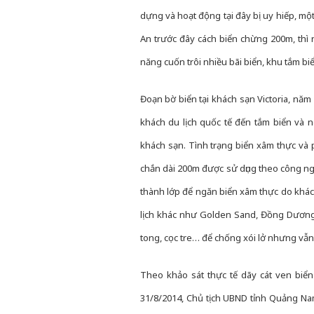
dựng và hoạt động tại đây bị uy hiếp, m
An trước đây cách biển chừng 200m, thì n
năng cuốn trôi nhiều bãi biển, khu tắm b
Đoạn bờ biển tại khách sạn Victoria, năm
khách du lịch quốc tế đến tắm biển và n
khách sạn. Tình trạng biển xâm thực và 
chắn dài 200m được sử dụng theo công ng
thành lớp để ngăn biển xâm thực do khác
lịch khác như Golden Sand, Đồng Dương,
tong, cọc tre… để chống xói lở nhưng vẫ
Theo khảo sát thực tế dãy cát ven biển
31/8/2014, Chủ tịch UBND tỉnh Quảng Nam