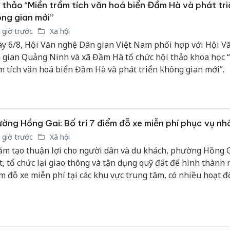
 thảo “Miền trầm tích văn hoá biển Đầm Hà và phát tri
ng gian mới”
 giờ trước
Xã hội
y 6/8, Hội Văn nghệ Dân gian Việt Nam phối hợp với Hội V
 gian Quảng Ninh và xã Đầm Hà tổ chức hội thảo khoa học 
m tích văn hoá biển Đầm Hà và phát triển không gian mới”.
ờng Hồng Gai: Bố trí 7 điểm đỗ xe miễn phí phục vụ nh
 giờ trước
Xã hội
m tạo thuận lợi cho người dân và du khách, phường Hồng G
t, tổ chức lại giao thông và tận dụng quỹ đất để hình thành 
m đỗ xe miễn phí tại các khu vực trung tâm, có nhiều hoạt 
m quan, mua sắm và dịch vụ.