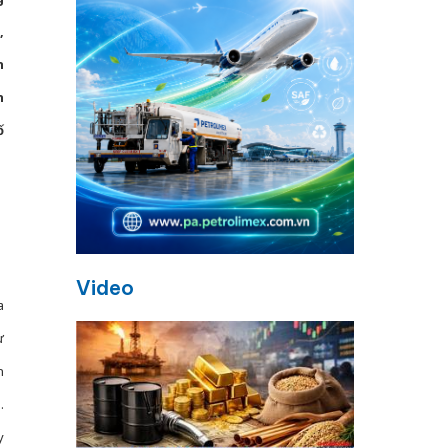
,
h
h
ố
Video
a
ư
n
.
y