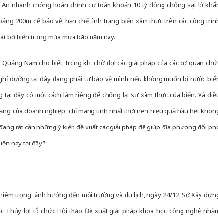
i An nhanh chóng hoàn chỉnh dự toán khoản 10 tỷ đồng chống sạt lở khẩ
oảng 200m để bảo vệ, hạn chế tình trạng biển xâm thực trên các công trìn
sát bờ biển trong mùa mưa bão năm nay.
uảng Nam cho biết, trong khi chờ đợi các giải pháp của các cơ quan chứ
nghỉ dưỡng tại đây đang phải tự bảo vệ mình nếu không muốn bị nước biể
 tại đây có một cách làm riêng để chống lại sự xâm thực của biển. Và điề
năng của doanh nghiệp, chỉ mang tính nhất thời nên hiệu quả hầu hết khôn
 đang rất cần những ý kiến đề xuất các giải pháp để giúp địa phương đối ph
iện nay tại đây”-
ghiêm trọng, ảnh hưởng đến môi trường và du lịch, ngày 24/12, Sở Xây dựn
 Thủy lợi tổ chức Hội thảo Đề xuất giải pháp khoa học công nghệ nhằ