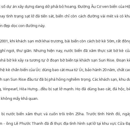
ột số dự án xây dựng dang dở phải bỏ hoang. Đường Âu Cơ ven biển của Hộ
ay tình trạng sạt lở đã tiến sát, biển chỉ còn cách đường vài mét và có kh
iển đẹp dọc con đường này.
 2001, khi khách sạn mới khai trương, bãi biển còn cách bờ kè 50m, rất đôn
ghỉ ngơi, thư giãn. Nhưng hiện nay, nước biển đã xâm thực sát bờ kè củ
phá bờ kè xảy ra tương tự ở đoạn bờ biển tại khách sạn Sun Rise. Đoạn k
hệ kè chắn biển của Úc: dùng bao cát mua từ Úc, bảo hành 20 năm, chất ca
h sạn Sun Rise đầu tư đã bị phá hỏng nghiêm trọng. Các khách sạn, khu d
 Vinpearl, Hòa Hưng…đều bị sạt lở mạnh. Họ đã dùng bao cát, đá hộc, b
n không mấy khả quan.
 bị nước biển xâm thực và cuốn trôi trên 25ha. Trước tình hình đó, ngà
 - ông Lê Phước Thanh đã đi thực địa tình hình sạt lở tại khu vực Cửa Đạ