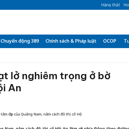
Hàng thật
Ho
Chuyển động 389
Chính sách & Pháp luật
OCOP
Tư
t lở nghiêm trọng ở bờ
ội An
i tắm đẹp của Quảng Nam, nằm cách đô thị cổ Hộ
ảng Nam, nằm cách đô thị cổ Hội An 5km về phía Đông theo đườn