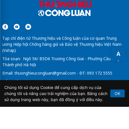
Tạp chí điện tử Thương hiệu và Công luận của cơ quan Trung
ương Hiệp hội Chống hàng giả và Bảo vệ Thương hiệu Việt Nam
(Vatap)
A
Tòa soạn: Ngõ 56/ B5D6 Trương Công Giai - Phường Cầu Giấy -
Thành phố Hà Nội
Email:
thuonghieucongluan@gmail.com
- ĐT: 093 172 5555
Tổng Biên Tập: Vũ Đức Thuận
Chúng tôi sử dụng Cookie để cung cấp dịch vụ của
Giấy phép hoạt động báo chí điện tử số 64/GP-BTTTT do Bộ
chúng tôi và nâng cao trải nghiệm của bạn. Bằng cách
OK
Thông tin và Truyền thông cấp ngày 21/2/2020.
sử dụng trang web này, bạn đã đồng ý với điều này.
Copyright © 2026
TẠP CHÍ THƯƠNG HIỆU & CÔNG