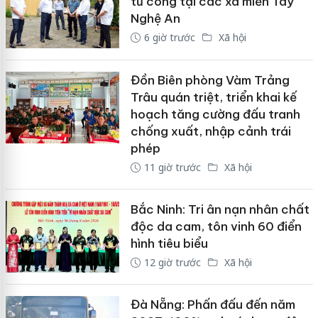
tư công tại các xã miền Tây
Nghệ An
6 giờ trước
Xã hội
Đồn Biên phòng Vàm Trảng
Trâu quán triệt, triển khai kế
hoạch tăng cường đấu tranh
chống xuất, nhập cảnh trái
phép
11 giờ trước
Xã hội
Bắc Ninh: Tri ân nạn nhân chất
độc da cam, tôn vinh 60 điển
hình tiêu biểu
12 giờ trước
Xã hội
Đà Nẵng: Phấn đấu đến năm