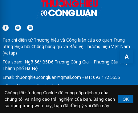
Tạp chí điện tử Thương hiệu và Công luận của cơ quan Trung
ương Hiệp hội Chống hàng giả và Bảo vệ Thương hiệu Việt Nam
(Vatap)
A
Tòa soạn: Ngõ 56/ B5D6 Trương Công Giai - Phường Cầu Giấy -
Thành phố Hà Nội
Email:
thuonghieucongluan@gmail.com
- ĐT: 093 172 5555
Tổng Biên Tập: Vũ Đức Thuận
Chúng tôi sử dụng Cookie để cung cấp dịch vụ của
Giấy phép hoạt động báo chí điện tử số 64/GP-BTTTT do Bộ
chúng tôi và nâng cao trải nghiệm của bạn. Bằng cách
OK
Thông tin và Truyền thông cấp ngày 21/2/2020.
sử dụng trang web này, bạn đã đồng ý với điều này.
Copyright © 2026
TẠP CHÍ THƯƠNG HIỆU & CÔNG