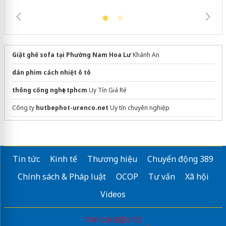
Giặt ghế sofa tại Phường Nam Hoa Lư
Khánh An
dán phim cách nhiệt ô tô
thông cống nghẹt tphcm
Uy Tín Giá Rẻ
Công ty
hutbephot-urenco.net
Uy tín chuyên nghiệp
Dịch vụ
thông cống nghẹt tại quận 7
uy tín
Sửa máy rửa bát bosch
Tin tức
Kinh tế
Thương hiệu
Chuyển động 389
Chính sách & Pháp luật
OCOP
Tư vấn
Xã hội
Videos