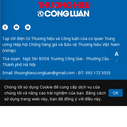
Tạp chí điện tử Thương hiệu và Công luận của cơ quan Trung
ương Hiệp hội Chống hàng giả và Bảo vệ Thương hiệu Việt Nam
(Vatap)
A
Tòa soạn: Ngõ 56/ B5D6 Trương Công Giai - Phường Cầu Giấy -
Thành phố Hà Nội
Email:
thuonghieucongluan@gmail.com
- ĐT: 093 172 5555
Tổng Biên Tập: Vũ Đức Thuận
Chúng tôi sử dụng Cookie để cung cấp dịch vụ của
Giấy phép hoạt động báo chí điện tử số 64/GP-BTTTT do Bộ
chúng tôi và nâng cao trải nghiệm của bạn. Bằng cách
OK
Thông tin và Truyền thông cấp ngày 21/2/2020.
sử dụng trang web này, bạn đã đồng ý với điều này.
Copyright © 2026
TẠP CHÍ THƯƠNG HIỆU & CÔNG