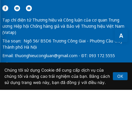
Tạp chí điện tử Thương hiệu và Công luận của cơ quan Trung
ương Hiệp hội Chống hàng giả và Bảo vệ Thương hiệu Việt Nam
(Vatap)
A
Tòa soạn: Ngõ 56/ B5D6 Trương Công Giai - Phường Cầu Giấy -
Thành phố Hà Nội
Email:
thuonghieucongluan@gmail.com
- ĐT: 093 172 5555
Tổng Biên Tập: Vũ Đức Thuận
Chúng tôi sử dụng Cookie để cung cấp dịch vụ của
Giấy phép hoạt động báo chí điện tử số 64/GP-BTTTT do Bộ
chúng tôi và nâng cao trải nghiệm của bạn. Bằng cách
OK
Thông tin và Truyền thông cấp ngày 21/2/2020.
sử dụng trang web này, bạn đã đồng ý với điều này.
Copyright © 2026
TẠP CHÍ THƯƠNG HIỆU & CÔNG
LUẬN
. All Rights Reserved.
Bản quyền thuộc Tạp chí Thương hiệu và Công luận. Cấm
sao chép dưới mọi hình thức nếu không có sự chấp thuận