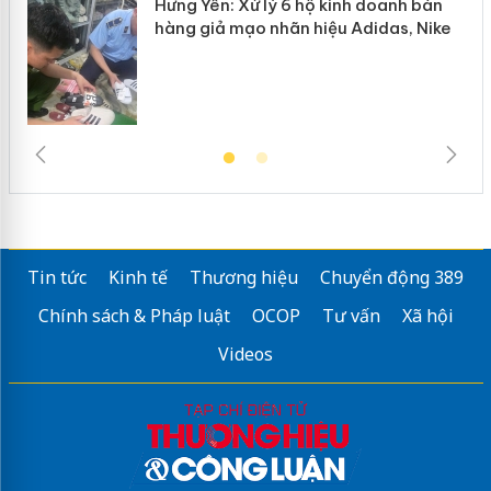
Hưng Yên: Xử lý 6 hộ kinh doanh bán
hàng giả mạo nhãn hiệu Adidas, Nike
Tin tức
Kinh tế
Thương hiệu
Chuyển động 389
Chính sách & Pháp luật
OCOP
Tư vấn
Xã hội
Videos