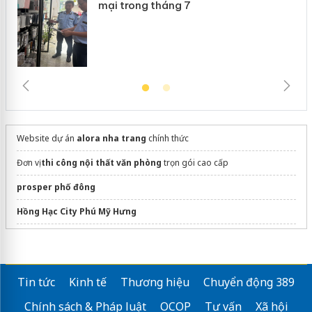
mại trong tháng 7
Website dự án
alora nha trang
chính thức
Đơn vị
thi công nội thất văn phòng
trọn gói cao cấp
prosper phố đông
Hồng Hạc City Phú Mỹ Hưng
Sky Solis
northhanoismartcity.com.vn/
Tin tức
Kinh tế
Thương hiệu
Chuyển động 389
Dự án
The Emerald River Park
Chính sách & Pháp luật
OCOP
Tư vấn
Xã hội
Giá bán căn hộ Eaton Park