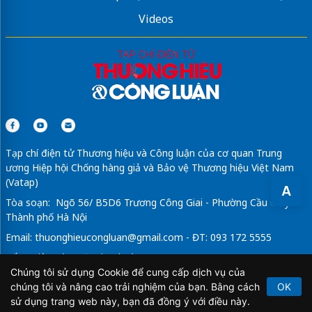
Videos
Trang thông tin
Quậy Complex
Phát Đạt
Tham khảo
dự án Vin Olympic
đầy đủ
căn hộ
fours tower
đà nẵng
Tạp chí điện tử Thương hiệu và Công luận của cơ quan Trung
ương Hiệp hội Chống hàng giả và Bảo vệ Thương hiệu Việt Nam
(Vatap)
A
Tòa soạn: Ngõ 56/ B5D6 Trương Công Giai - Phường Cầu Giấy -
Thành phố Hà Nội
Email:
thuonghieucongluan@gmail.com
- ĐT: 093 172 5555
Tổng Biên Tập: Vũ Đức Thuận
Chúng tôi sử dụng Cookie để cung cấp dịch vụ của
Giấy phép hoạt động báo chí điện tử số 64/GP-BTTTT do Bộ
chúng tôi và nâng cao trải nghiệm của bạn. Bằng cách
OK
Thông tin và Truyền thông cấp ngày 21/2/2020.
sử dụng trang web này, bạn đã đồng ý với điều này.