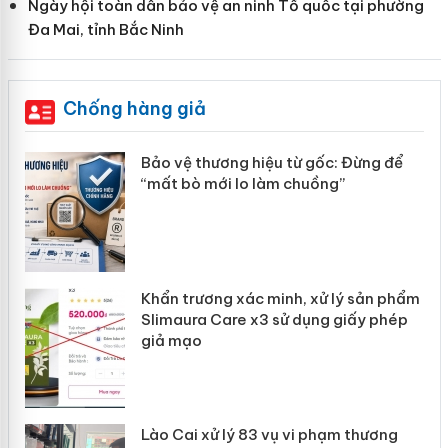
Ngày hội toàn dân bảo vệ an ninh Tổ quốc tại phường
Đa Mai, tỉnh Bắc Ninh
Chống hàng giả
àng
Bảo vệ thương hiệu từ gốc: Đừng để
“mất bò mới lo làm chuồng”
ản
Khẩn trương xác minh, xử lý sản phẩm
 án
Slimaura Care x3 sử dụng giấy phép
giả mạo
Lào Cai xử lý 83 vụ vi phạm thương