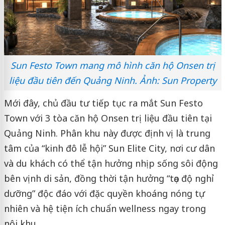
Sun Festo Town mang mô hình căn hộ Onsen trị
liệu đầu tiên đến Quảng Ninh. Ảnh: Sun Property
Mới đây, chủ đầu tư tiếp tục ra mắt Sun Festo
Town với 3 tòa căn hộ Onsen trị liệu đầu tiên tại
Quảng Ninh. Phân khu này được định vị là trung
tâm của “kinh đô lễ hội” Sun Elite City, nơi cư dân
và du khách có thể tận hưởng nhịp sống sôi động
bên vịnh di sản, đồng thời tận hưởng “tọa độ nghỉ
dưỡng” độc đáo với đặc quyền khoáng nóng tự
nhiên và hệ tiện ích chuẩn wellness ngay trong
nội khu.