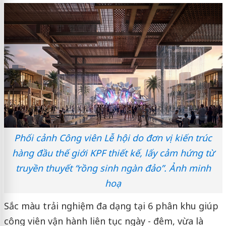
Phối cảnh Công viên Lễ hội do đơn vị kiến trúc
hàng đầu thế giới KPF thiết kế, lấy cảm hứng từ
truyền thuyết “rồng sinh ngàn đảo”. Ảnh minh
hoạ
Sắc màu trải nghiệm đa dạng tại 6 phân khu giúp
công viên vận hành liên tục ngày - đêm, vừa là