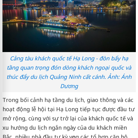
Cảng tàu khách quốc tế Hạ Long - đòn bẩy hạ
tầng quan trọng đón dòng khách ngoại quốc và
thúc đẩy du lịch Quảng Ninh cất cánh. Ảnh: Ánh
Dương
Trong bối cảnh hạ tầng du lịch, giao thông và các
hoạt động lễ hội tại Hạ Long tiếp tục được đầu tư
mở rộng, cùng với sự trở lại của khách quốc tế và
xu hướng du lịch ngắn ngày của du khách miền
Bắc, nhiều nhà đầu tư kỳ vọng các tổ hợp căn hộ