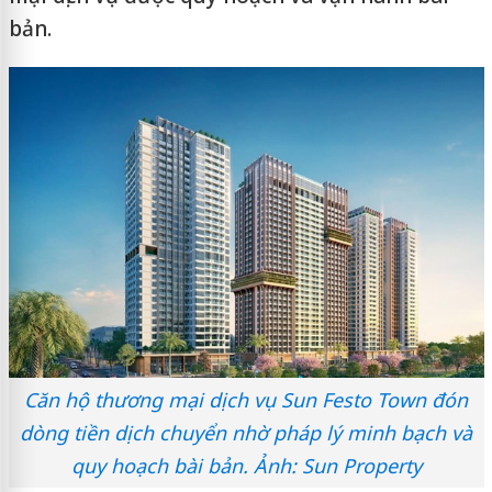
bản.
Căn hộ thương mại dịch vụ Sun Festo Town đón
dòng tiền dịch chuyển nhờ pháp lý minh bạch và
quy hoạch bài bản. Ảnh: Sun Property