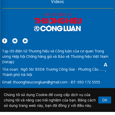
Videos
Tạp chí điện tử Thương hiệu và Công luận của cơ quan Trung
ương Hiệp hội Chống hàng giả và Bảo vệ Thương hiệu Việt Nam
(Vatap)
A
Tòa soạn: Ngõ 56/ B5D6 Trương Công Giai - Phường Cầu Giấy -
Thành phố Hà Nội
Email:
thuonghieucongluan@gmail.com
- ĐT: 093 172 5555
Tổng Biên Tập: Vũ Đức Thuận
Chúng tôi sử dụng Cookie để cung cấp dịch vụ của
Giấy phép hoạt động báo chí điện tử số 64/GP-BTTTT do Bộ
chúng tôi và nâng cao trải nghiệm của bạn. Bằng cách
OK
Thông tin và Truyền thông cấp ngày 21/2/2020.
sử dụng trang web này, bạn đã đồng ý với điều này.