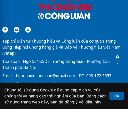
Tạp chí điện tử Thương hiệu và Công luận của cơ quan Trung
ương Hiệp hội Chống hàng giả và Bảo vệ Thương hiệu Việt Nam
(Vatap)
A
Tòa soạn: Ngõ 56/ B5D6 Trương Công Giai - Phường Cầu Giấy -
Thành phố Hà Nội
Email:
thuonghieucongluan@gmail.com
- ĐT: 093 172 5555
Tổng Biên Tập: Vũ Đức Thuận
Chúng tôi sử dụng Cookie để cung cấp dịch vụ của
Giấy phép hoạt động báo chí điện tử số 64/GP-BTTTT do Bộ
chúng tôi và nâng cao trải nghiệm của bạn. Bằng cách
OK
Thông tin và Truyền thông cấp ngày 21/2/2020.
sử dụng trang web này, bạn đã đồng ý với điều này.
Copyright © 2026
TẠP CHÍ THƯƠNG HIỆU & CÔNG