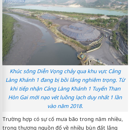
Khúc sông Diễn Vọng chảy qua khu vực Cảng
Làng Khánh 1 đang bị bồi lắng nghiêm trọng. Từ
khi tiếp nhận Cảng Làng Khánh 1 Tuyển Than
Hòn Gai mới nạo vét luồng lạch duy nhất 1 lần
vào năm 2018.
Trường hợp có sự cố mưa bão trong năm nhiều,
trong thượng nguồn đổ về nhiều bùn đất lắng