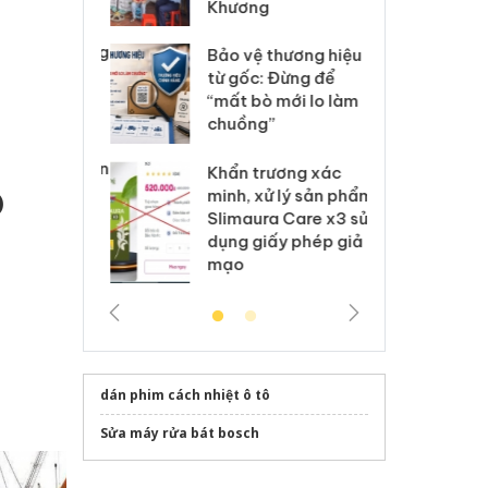
Khương
: Xử lý 6 hộ
Hư
anh bán hàng
ki
Bảo vệ thương hiệu
 nhãn hiệu
gi
từ gốc: Đừng để
Nike
Ad
“mất bò mới lo làm
chuồng”
 Tiêu hủy
Cà
ai hàng ngàn
cô
Khẩn trương xác
m nhập lậu,
sả
minh, xử lý sản phẩm
)
môi trường
bả
Slimaura Care x3 sử
anh
ki
dụng giấy phép giả
mạo
dán phim cách nhiệt ô tô
Sửa máy rửa bát bosch