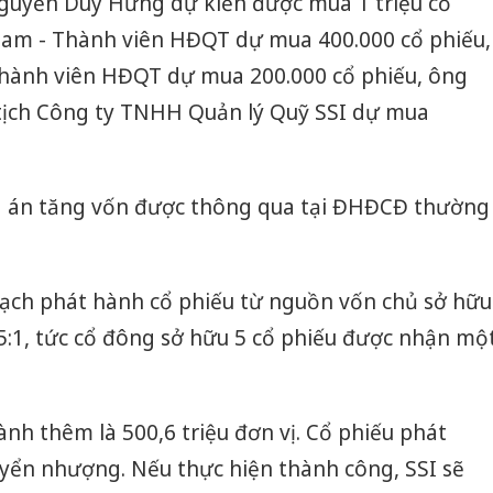
Nguyễn Duy Hưng dự kiến được mua 1 triệu cổ
am - Thành viên HĐQT dự mua 400.000 cổ phiếu,
hành viên HĐQT dự mua 200.000 cổ phiếu, ông
ịch Công ty TNHH Quản lý Quỹ SSI dự mua
g án tăng vốn được thông qua tại ĐHĐCĐ thường
oạch phát hành cổ phiếu từ nguồn vốn chủ sở hữu
ệ 5:1, tức cổ đông sở hữu 5 cổ phiếu được nhận mộ
ành thêm là 500,6 triệu đơn vị. Cổ phiếu phát
yển nhượng. Nếu thực hiện thành công, SSI sẽ