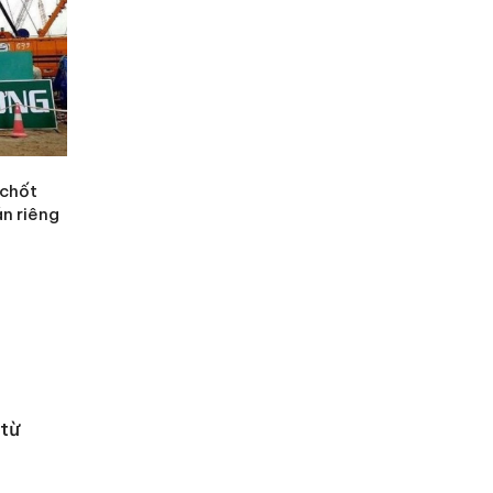
 chốt
án riêng
 từ