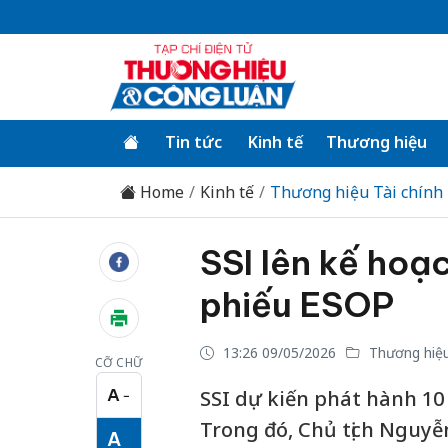
Tin tức
Kinh tế
Thương hiệu
Home
Kinh tế
Thương hiệu Tài chính
SSI lên kế hoạ
phiếu ESOP
13:26 09/05/2026
Thương hiệu
CỠ CHỮ
A
SSI dự kiến phát hành 10 
−
Cỡ chữ nhỏ
Trong đó, Chủ tịch Nguy
A