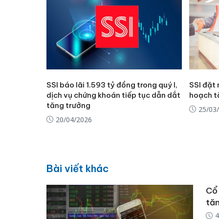
SSI báo lãi 1.593 tỷ đồng trong quý I,
SSI đặt 
dịch vụ chứng khoán tiếp tục dẫn dắt
hoạch t
tăng trưởng
25/03
20/04/2026
Bài viết khác
Cổ 
tăn
4