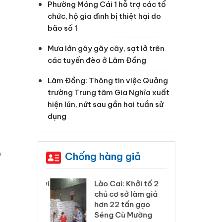
Phường Móng Cái 1 hỗ trợ các tổ
chức, hộ gia đình bị thiệt hại do
bão số 1
Mưa lớn gây gãy cây, sạt lở trên
các tuyến đèo ở Lâm Đồng
Lâm Đồng: Thông tin việc Quảng
trường Trung tâm Gia Nghĩa xuất
hiện lún, nứt sau gần hai tuần sử
dụng
p
Chống hàng giả
xử lý 83 vụ vi
Lào Cai: Khởi tố 2
Lào
ương mại
chủ cơ sở làm giả
ph
háng 7
hơn 22 tấn gạo
tr
Séng Cù Mường