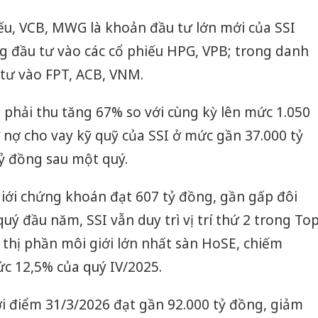
ếu, VCB, MWG là khoản đầu tư lớn mới của SSI
ọng đầu tư vào các cổ phiếu HPG, VPB; trong danh
tư vào FPT, ACB, VNM.
à phải thu tăng 67% so với cùng kỳ lên mức 1.050
 nợ cho vay kỹ quỹ của SSI ở mức gần 37.000 tỷ
ỷ đồng sau một quý.
iới chứng khoán đạt 607 tỷ đồng, gần gấp đôi
ý đầu năm, SSI vẫn duy trì vị trí thứ 2 trong To
thị phần môi giới lớn nhất sàn HoSE, chiếm
Lào Cai 
c 12,5% của quý IV/2025.
phạm th
trong t
hời điểm 31/3/2026 đạt gần 92.000 tỷ đồng, giảm