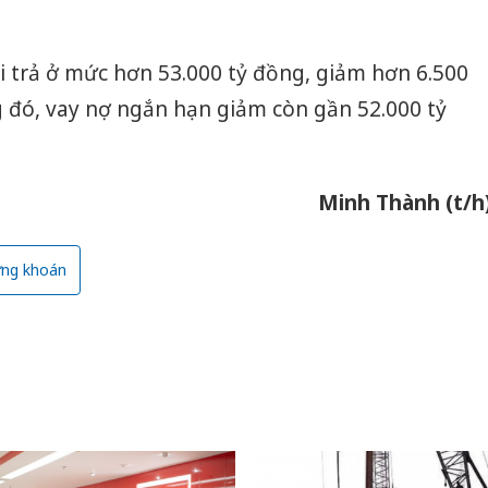
Hưng Yên
kinh do
i trả ở mức hơn 53.000 tỷ đồng, giảm hơn 6.500
giả mạo
Adidas, 
 đó, vay nợ ngắn hạn giảm còn gần 52.000 tỷ
Cà Mau:
công kh
sản phẩ
Minh Thành (t/h
bảo vệ 
kinh do
ng khoán