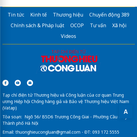
Tin tức
Kinh tế
Thương hiệu
Chuyển động 389
Chính sách & Pháp luật
OCOP
Tư vấn
Xã hội
Videos
Tạp chí điện tử Thương hiệu và Công luận của cơ quan Trung
ương Hiệp hội Chống hàng giả và Bảo vệ Thương hiệu Việt Nam
(Vatap)
A
Tòa soạn: Ngõ 56/ B5D6 Trương Công Giai - Phường Cầu Giấy -
Thành phố Hà Nội
Email:
thuonghieucongluan@gmail.com
- ĐT: 093 172 5555