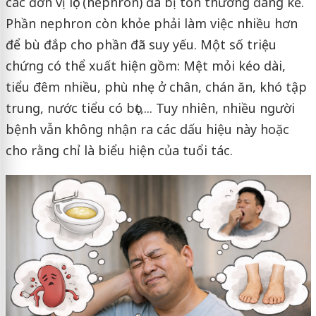
các đơn vị lọc (nephron) đã bị tổn thương đáng kể.
Phần nephron còn khỏe phải làm việc nhiều hơn
để bù đắp cho phần đã suy yếu. Một số triệu
chứng có thể xuất hiện gồm: Mệt mỏi kéo dài,
tiểu đêm nhiều, phù nhẹ ở chân, chán ăn, khó tập
trung, nước tiểu có bọt,... Tuy nhiên, nhiều người
bệnh vẫn không nhận ra các dấu hiệu này hoặc
cho rằng chỉ là biểu hiện của tuổi tác.