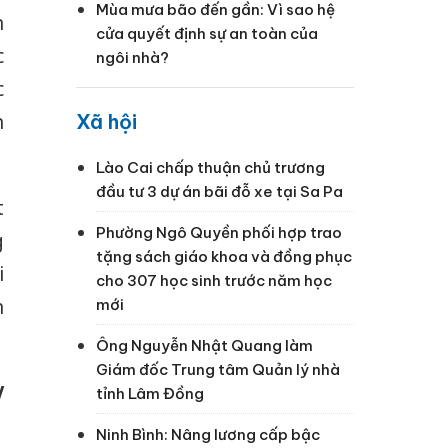
Mùa mưa bão đến gần: Vì sao hệ
n
cửa quyết định sự an toàn của
c
ngôi nhà?
c
Xã hội
n
Lào Cai chấp thuận chủ trương
đầu tư 3 dự án bãi đỗ xe tại Sa Pa
t
Phường Ngô Quyền phối hợp trao
g
tặng sách giáo khoa và đồng phục
i
cho 307 học sinh trước năm học
h
mới
Ông Nguyễn Nhật Quang làm
Giám đốc Trung tâm Quản lý nhà
V
tỉnh Lâm Đồng
Ninh Bình: Nâng lương cấp bậc