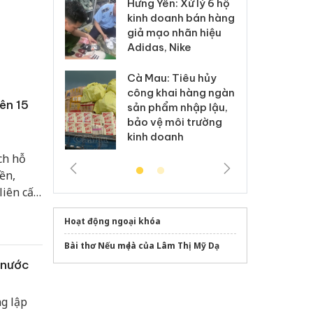
Hưng Yên: Xử lý 6 hộ
óa: Tìm bị
Th
kinh doanh bán hàng
g vụ án buôn
hạ
giả mạo nhãn hiệu
h sữa
bá
Adidas, Nike
 giả
Mo
Cà Mau: Tiêu hủy
g: Đối tượng
An
công khai hàng ngàn
 đường dây
ch
rên 15
sản phẩm nhập lậu,
 giả tại Phú
bá
bảo vệ môi trường
 đầu thú
Qu
kinh doanh
ch hỗ
iền,
liên cấp
Hoạt động ngoại khóa
Bài thơ Nếu mẹ là của Lâm Thị Mỹ Dạ
 nước
ng lập