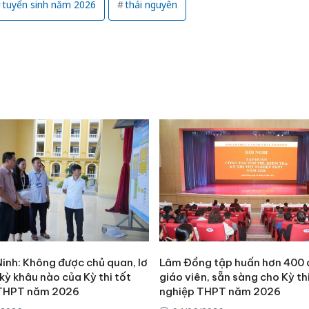
tuyển sinh năm 2026
thái nguyên
Công an
tìm bị h
inh: Không được chủ quan, lơ
Lâm Đồng tập huấn hơn 400 
án sản 
 kỳ khâu nào của Kỳ thi tốt
giáo viên, sẵn sàng cho Kỳ th
bán yến
 THPT năm 2026
nghiệp THPT năm 2026