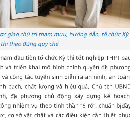
ợc giao chủ trì tham mưu, hướng dẫn, tổ chức Kỳ
thi theo đúng quy chế
à năm đầu tiên tổ chức Kỳ thi tốt nghiệp THPT sa
nh và triển khai mô hình chính quyền địa phươn
 và công tác tuyển sinh diễn ra an ninh, an toàn
nh bạch, chất lượng và hiệu quả, Chủ tịch UBN
ành, địa phương chủ động xây dựng kế hoạch
ông nhiệm vụ theo tinh thần “6 rõ”, chuẩn bị đầ
ực, cơ sở vật chất và các điều kiện cần thiết phụ