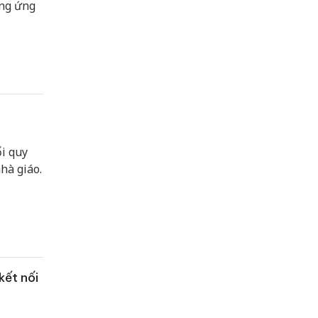
ơng ứng
i quy
hà giáo.
kết nối