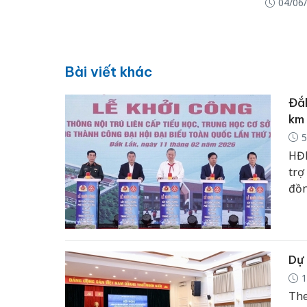
04/06
Bài viết khác
Đắk
km
5
HĐN
trợ
đồn
xã 
Dự 
1
The