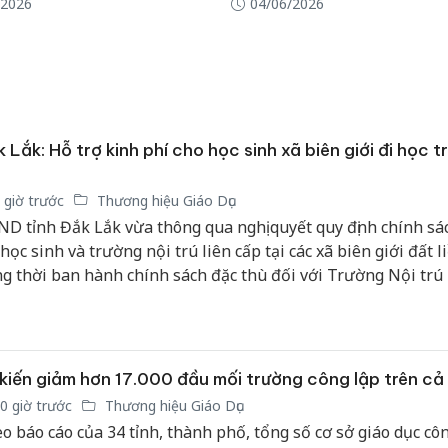
/2026
04/06/2026
Thanh H
hại tron
bán bìn
Moyuum
An Gian
chủ mưu
 Lắk: Hỗ trợ kinh phí cho học sinh xã biên giới đi học t
bán hàng
Quốc ra
 giờ trước
Thương hiệu Giáo Dục
D tỉnh Đắk Lắk vừa thông qua nghị quyết quy định chính sá
 học sinh và trường nội trú liên cấp tại các xã biên giới đất l
g thời ban hành chính sách đặc thù đối với Trường Nội trú 
Ea Rốk.
kiến giảm hơn 17.000 đầu mối trường công lập trên cả
0 giờ trước
Thương hiệu Giáo Dục
o báo cáo của 34 tỉnh, thành phố, tổng số cơ sở giáo dục cô