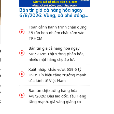
Bản tin giá cả hàng hóa ngày
6/8/2026: Vàng, cà phê đồng
loạt tăng mạnh
Toàn cảnh hành trình chặn đứng
35 tấn heo nhiễm chất cấm vào
TP.HCM
Bản tin giá cả hàng hóa ngày
u
5/8/2026: Thị trường phân hóa,
g
nhiều mặt hàng chịu áp lực
,
Xuất nhập khẩu vượt 659,6 tỷ
USD: Tín hiệu tăng trưởng mạnh
D
của kinh tế Việt Nam
,
Bản tin thị trường hàng hóa
y
4/8/2026: Dầu lao dốc, sầu riêng
c
tăng mạnh, giá vàng giằng co