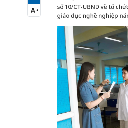
Cỡ chữ vừa
số 10/CT-UBND về tổ chức
A
+
Cỡ chữ lớn
giáo dục nghề nghiệp năm