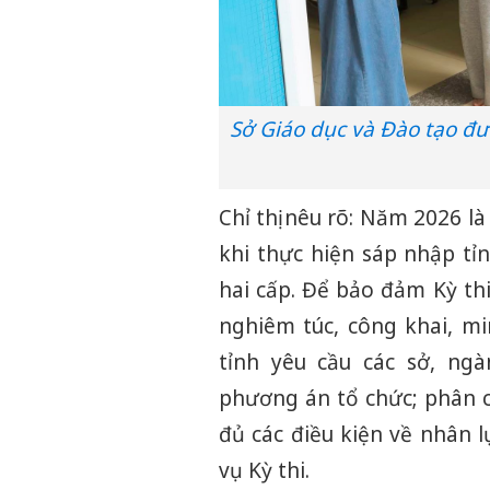
Sở Giáo dục và Đào tạo đư
Chỉ thị nêu rõ: Năm 2026 l
khi thực hiện sáp nhập tỉ
hai cấp. Để bảo đảm Kỳ thi
nghiêm túc, công khai, mi
tỉnh yêu cầu các sở, ng
phương án tổ chức; phân c
đủ các điều kiện về nhân l
vụ Kỳ thi.