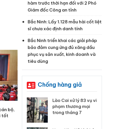
hàm trước thời hạn đối với 2 Phó
Giám đốc Công an tỉnh
Bắc Ninh: Lấy 1.128 mẫu hài cốt liệt
sĩ chưa xác định danh tính
Bắc Ninh triển khai các giải pháp
bảo đảm cung ứng đủ xăng dầu
phục vụ sản xuất, kinh doanh và
tiêu dùng
Chống hàng giả
 Thanh Hóa
Lào Cai xử lý 83 vụ vi
Cô
ại trong vụ
phạm thương mại
tìm
cán bộ,
xuất, buôn
trong tháng 7
án
i tốt
 sào giả
bá