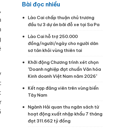
Bài đọc nhiều
,
Lào Cai chấp thuận chủ trương
h
đầu tư 3 dự án bãi đỗ xe tại Sa Pa
n
Lào Cai hỗ trợ 250.000
g
đồng/người/ngày cho người dân
ệ
sơ tán khỏi vùng thiên tai
Khởi động Chương trình xét chọn
"Doanh nghiệp đạt chuẩn Văn hóa
ỳ
Kinh doanh Việt Nam năm 2026"
c
Kết nạp đảng viên trên vùng biển
t
Tây Nam
ự
Ngành Hải quan thu ngân sách từ
ố
hoạt động xuất nhập khẩu 7 tháng
đạt 311.662 tỷ đồng