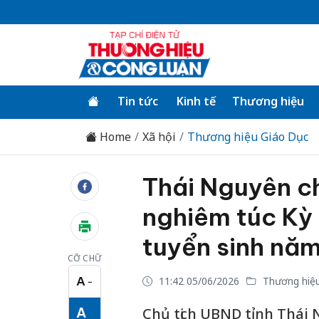
Tin tức
Kinh tế
Thương hiệu
Home
Xã hội
Thương hiệu Giáo Dục
Thái Nguyên ch
nghiêm túc Kỳ 
tuyển sinh nă
CỠ CHỮ
A
11:42 05/06/2026
Thương hiệu
−
Cỡ chữ nhỏ
A
Chủ tịch UBND tỉnh Thái 