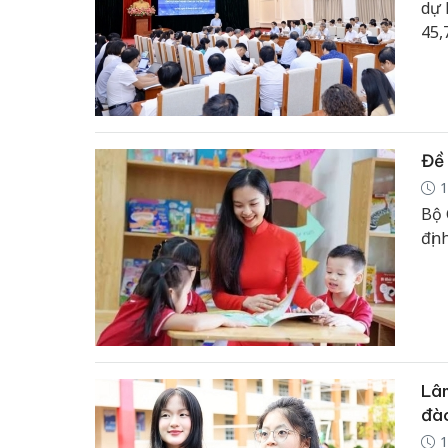
dự 
45,
Đề 
1
Bộ 
địn
Lâm
đào
1