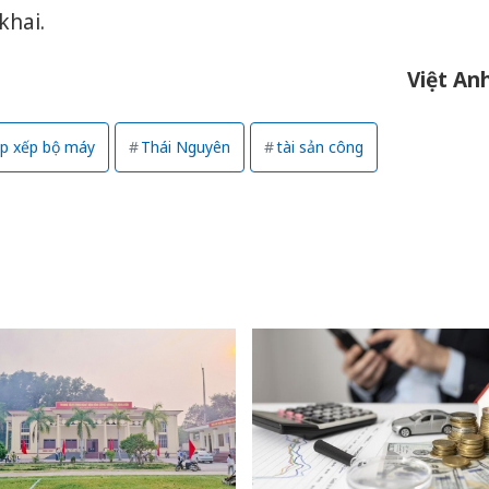
bán yến
khai.
Thanh H
Việt An
hại tron
bán bìn
Moyuum
p xếp bộ máy
Thái Nguyên
tài sản công
An Gian
chủ mưu
bán hàng
Quốc ra