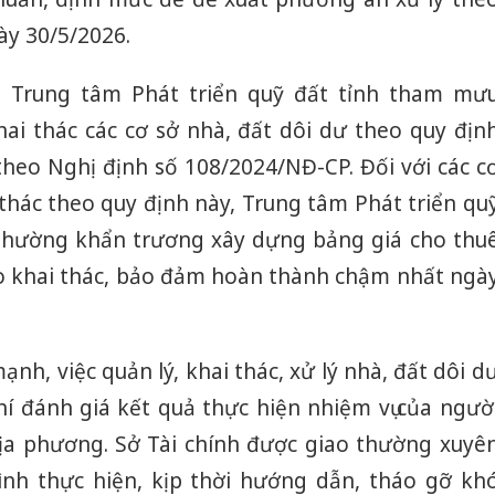
ày 30/5/2026.
i Trung tâm Phát triển quỹ đất tỉnh tham mư
hai thác các cơ sở nhà, đất dôi dư theo quy địn
theo Nghị định số 108/2024/NĐ-CP. Đối với các c
 thác theo quy định này, Trung tâm Phát triển qu
 phường khẩn trương xây dựng bảng giá cho thu
o khai thác, bảo đảm hoàn thành chậm nhất ngà
nh, việc quản lý, khai thác, xử lý nhà, đất dôi d
hí đánh giá kết quả thực hiện nhiệm vụ của ngườ
Công an
ịa phương. Sở Tài chính được giao thường xuyê
tìm bị h
ình thực hiện, kịp thời hướng dẫn, tháo gỡ kh
án sản 