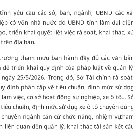
ỉnh yêu cầu các sở, ban, ngành; UBND các xã
ệp có vốn nhà nước do UBND tỉnh làm đại diệ
, triển khai quyết liệt việc rà soát, khai thác, x
 trên địa bàn.
 trương tham mưu ban hành đầy đủ các văn bả
để triển khai quy định của pháp luật về quản lý
 ngày 25/5/2026. Trong đó, Sở Tài chính rà soát
 định phân cấp về tiêu chuẩn, định mức sử dụn
ở làm việc, cơ sở hoạt động sự nghiệp, xe ô tô… S
tiêu chuẩn, định mức sử dụng xe ô tô chuyên dùn
sở chuyên ngành căn cứ chức năng, nhiệm vụ tha
liên quan đến quản lý, khai thác tài sản kết cấ