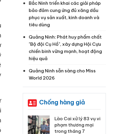
Bắc Ninh triển khai các giải pháp
bảo đảm cung ứng đủ xăng dầu
phục vụ sản xuất, kinh doanh và
u
tiêu dùng
h
Quảng Ninh: Phát huy phẩm chất
ơ
"Bộ đội Cụ Hồ", xây dựng Hội Cựu
chiến binh vững mạnh, hoạt động
ỹ
hiệu quả
ê
Quảng Ninh sẵn sàng cho Miss
y
World 2026
ư
Chống hàng giả
i
 Thanh Hóa
Lào Cai xử lý 83 vụ vi
Cô
n
ại trong vụ
phạm thương mại
tìm
ó
xuất, buôn
trong tháng 7
án