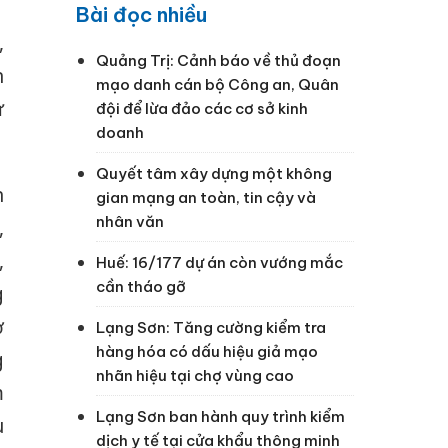
Bài đọc nhiều
,
Quảng Trị: Cảnh báo về thủ đoạn
n
mạo danh cán bộ Công an, Quân
ử
đội để lừa đảo các cơ sở kinh
doanh
Quyết tâm xây dựng một không
n
gian mạng an toàn, tin cậy và
nhân văn
,
,
Huế: 16/177 dự án còn vướng mắc
cần tháo gỡ
g
ở
Lạng Sơn: Tăng cường kiểm tra
hàng hóa có dấu hiệu giả mạo
g
nhãn hiệu tại chợ vùng cao
m
Lạng Sơn ban hành quy trình kiểm
u
dịch y tế tại cửa khẩu thông minh