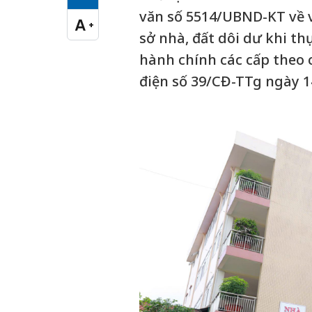
Cỡ chữ vừa
văn số 5514/UBND-KT về vi
A
+
Cỡ chữ lớn
sở nhà, đất dôi dư khi th
hành chính các cấp theo 
điện số 39/CĐ-TTg ngày 1