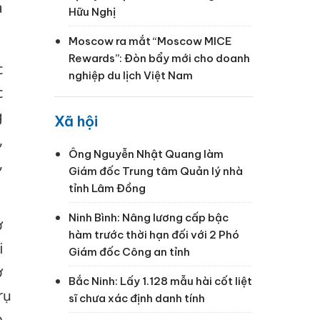
à
Hữu Nghị
Moscow ra mắt “Moscow MICE
Rewards”: Đòn bẩy mới cho doanh
c
nghiệp du lịch Việt Nam
c
g
Xã hội
,
Ông Nguyễn Nhật Quang làm
,
Giám đốc Trung tâm Quản lý nhà
tỉnh Lâm Đồng
Ninh Bình: Nâng lương cấp bậc
ơ
hàm trước thời hạn đối với 2 Phó
i
Giám đốc Công an tỉnh
ở
Bắc Ninh: Lấy 1.128 mẫu hài cốt liệt
ụ
sĩ chưa xác định danh tính
o