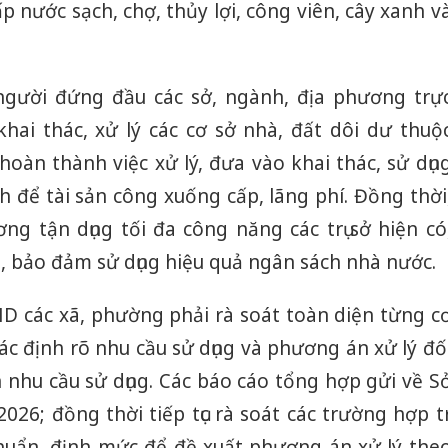
p nước sạch, chợ, thủy lợi, công viên, cây xanh v
gười đứng đầu các sở, ngành, địa phương trự
 khai thác, xử lý các cơ sở nhà, đất dôi dư thuộ
oàn thành việc xử lý, đưa vào khai thác, sử dụn
h để tài sản công xuống cấp, lãng phí. Đồng thời
ng tận dụng tối đa công năng các trụ sở hiện có
i, bảo đảm sử dụng hiệu quả ngân sách nhà nước.
ND các xã, phường phải rà soát toàn diện từng c
xác định rõ nhu cầu sử dụng và phương án xử lý đố
 nhu cầu sử dụng. Các báo cáo tổng hợp gửi về S
026; đồng thời tiếp tục rà soát các trường hợp tr
 chuẩn, định mức để đề xuất phương án xử lý the