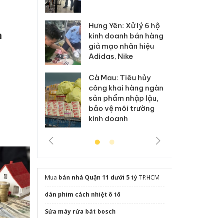
 sào giả
bá
Hưng Yên: Xử lý 6 hộ
óa: Tìm bị
Th
h
kinh doanh bán hàng
g vụ án buôn
hạ
giả mạo nhãn hiệu
h sữa
bá
Adidas, Nike
 giả
Mo
Cà Mau: Tiêu hủy
g: Đối tượng
An
công khai hàng ngàn
 đường dây
ch
sản phẩm nhập lậu,
 giả tại Phú
bá
bảo vệ môi trường
 đầu thú
Qu
kinh doanh
Mua
bán nhà Quận 11 dưới 5 tỷ
TP.HCM
dán phim cách nhiệt ô tô
Sửa máy rửa bát bosch