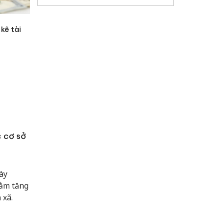
kê tài
c cơ sở
ày
hằm tăng
 xã.