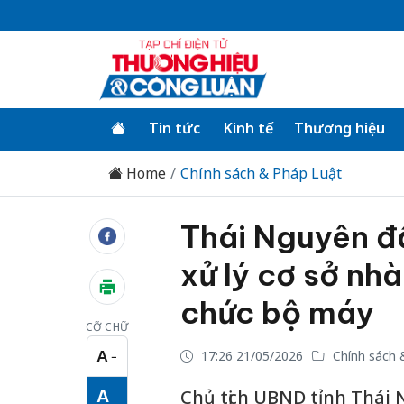
Tin tức
Kinh tế
Thương hiệu
Home
Chính sách & Pháp Luật
Thái Nguyên đẩ
xử lý cơ sở nhà
chức bộ máy
CỠ CHỮ
A
17:26 21/05/2026
Chính sách 
−
Cỡ chữ nhỏ
A
Chủ tịch UBND tỉnh Thái