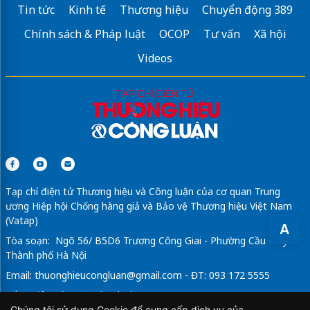
Tin tức
Kinh tế
Thương hiệu
Chuyển động 389
Chính sách & Pháp luật
OCOP
Tư vấn
Xã hội
Videos
Tạp chí điện tử Thương hiệu và Công luận của cơ quan Trung
ương Hiệp hội Chống hàng giả và Bảo vệ Thương hiệu Việt Nam
(Vatap)
A
Tòa soạn: Ngõ 56/ B5D6 Trương Công Giai - Phường Cầu Giấy -
Thành phố Hà Nội
Email:
thuonghieucongluan@gmail.com
- ĐT: 093 172 5555
Tổng Biên Tập: Vũ Đức Thuận
Chúng tôi sử dụng Cookie để cung cấp dịch vụ của