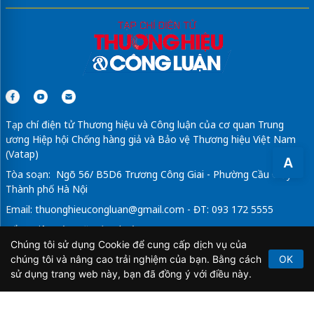
Tạp chí điện tử Thương hiệu và Công luận của cơ quan Trung
ương Hiệp hội Chống hàng giả và Bảo vệ Thương hiệu Việt Nam
(Vatap)
A
Tòa soạn: Ngõ 56/ B5D6 Trương Công Giai - Phường Cầu Giấy -
Thành phố Hà Nội
Email:
thuonghieucongluan@gmail.com
- ĐT: 093 172 5555
Tổng Biên Tập: Vũ Đức Thuận
Chúng tôi sử dụng Cookie để cung cấp dịch vụ của
Giấy phép hoạt động báo chí điện tử số 64/GP-BTTTT do Bộ
chúng tôi và nâng cao trải nghiệm của bạn. Bằng cách
OK
Thông tin và Truyền thông cấp ngày 21/2/2020.
sử dụng trang web này, bạn đã đồng ý với điều này.