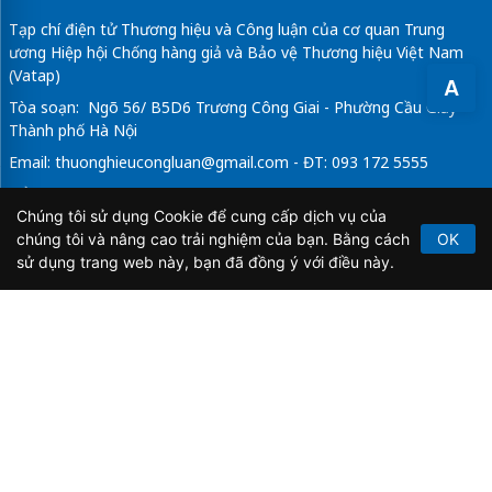
Tạp chí điện tử Thương hiệu và Công luận của cơ quan Trung
ương Hiệp hội Chống hàng giả và Bảo vệ Thương hiệu Việt Nam
(Vatap)
A
Tòa soạn: Ngõ 56/ B5D6 Trương Công Giai - Phường Cầu Giấy -
Thành phố Hà Nội
Email:
thuonghieucongluan@gmail.com
- ĐT: 093 172 5555
Tổng Biên Tập: Vũ Đức Thuận
Chúng tôi sử dụng Cookie để cung cấp dịch vụ của
Giấy phép hoạt động báo chí điện tử số 64/GP-BTTTT do Bộ
chúng tôi và nâng cao trải nghiệm của bạn. Bằng cách
OK
Thông tin và Truyền thông cấp ngày 21/2/2020.
sử dụng trang web này, bạn đã đồng ý với điều này.
Copyright © 2026
TẠP CHÍ THƯƠNG HIỆU & CÔNG
LUẬN
. All Rights Reserved.
Bản quyền thuộc Tạp chí Thương hiệu và Công luận. Cấm
sao chép dưới mọi hình thức nếu không có sự chấp thuận
bằng văn bản.