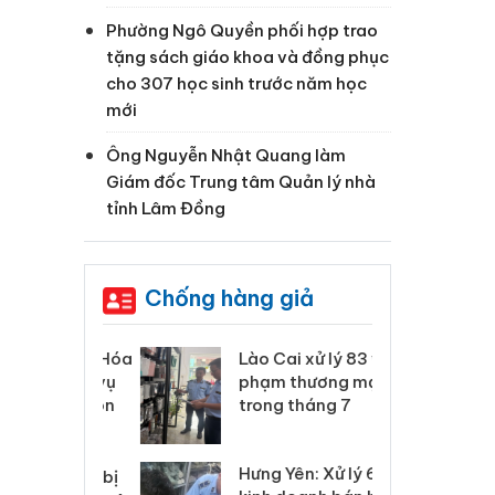
Phường Ngô Quyền phối hợp trao
tặng sách giáo khoa và đồng phục
h
cho 307 học sinh trước năm học
mới
Ông Nguyễn Nhật Quang làm
Giám đốc Trung tâm Quản lý nhà
tỉnh Lâm Đồng
Chống hàng giả
 Thanh Hóa
Lào Cai xử lý 83 vụ vi
Cô
ại trong vụ
phạm thương mại
tìm
xuất, buôn
trong tháng 7
án
 sào giả
bá
Hưng Yên: Xử lý 6 hộ
óa: Tìm bị
Th