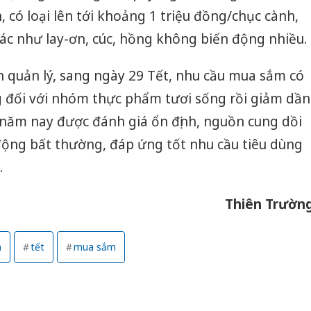
hại tron
 có loại lên tới khoảng 1 triệu đồng/chục cành,
bán bìn
Moyuum
hác như lay-ơn, cúc, hồng không biến động nhiều.
An Gian
 quản lý, sang ngày 29 Tết, nhu cầu mua sắm có
chủ mưu
bán hàng
g đối với nhóm thực phẩm tươi sống rồi giảm dần
Quốc ra
 năm nay được đánh giá ổn định, nguồn cung dồi
động bất thường, đáp ứng tốt nhu cầu tiêu dùng
.
Thiên Trườn
a
tết
mua sắm