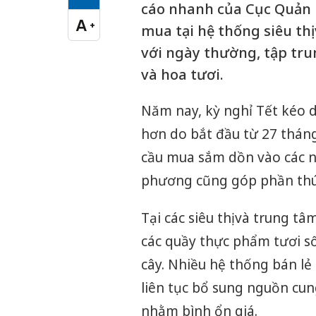
Cỡ chữ vừa
cáo nhanh của Cục Quản l
A
+
mua tại hệ thống siêu th
Cỡ chữ lớn
với ngày thường, tập tru
và hoa tươi.
Năm nay, kỳ nghỉ Tết kéo d
hơn do bắt đầu từ 27 tháng
cầu mua sắm dồn vào các ng
phương cũng góp phần thúc
Tại các siêu thị và trung t
các quầy thực phẩm tươi số
cây. Nhiều hệ thống bán l
liên tục bổ sung nguồn cun
nhằm bình ổn giá.