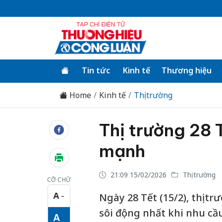
Tin tức
Kinh tế
Thương hiệu
Home
Kinh tế
Thị trường
Thị trường 28 
mạnh
21:09 15/02/2026
Thị trường
CỠ CHỮ
A
Ngày 28 Tết (15/2), thị t
−
Cỡ chữ nhỏ
sôi động nhất khi nhu c
A