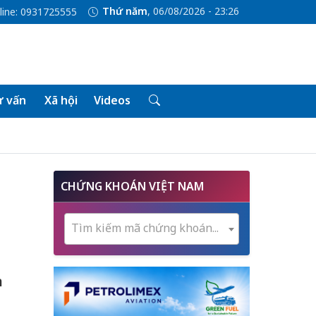
Thứ năm
, 06/08/2026 - 23:26
line: 0931725555
 vấn
Xã hội
Videos
CHỨNG KHOÁN VIỆT NAM
Tìm kiếm mã chứng khoán...
n