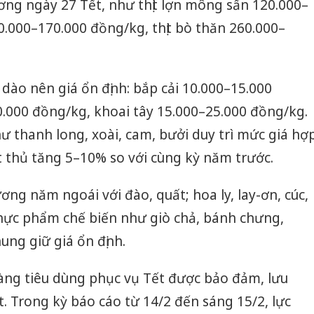
ng ngày 27 Tết, như thịt lợn mông sấn 120.000–
0.000–170.000 đồng/kg, thịt bò thăn 260.000–
dào nên giá ổn định: bắp cải 10.000–15.000
.000 đồng/kg, khoai tây 15.000–25.000 đồng/kg.
hư thanh long, xoài, cam, bưởi duy trì mức giá hợ
ật thủ tăng 5–10% so với cùng kỳ năm trước.
ng năm ngoái với đào, quất; hoa ly, lay-ơn, cúc,
Thực phẩm chế biến như giò chả, bánh chưng,
ung giữ giá ổn định.
ng tiêu dùng phục vụ Tết được bảo đảm, lưu
 Trong kỳ báo cáo từ 14/2 đến sáng 15/2, lực