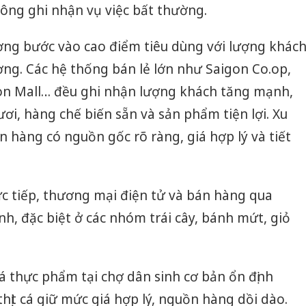
hông ghi nhận vụ việc bất thường.
rường bước vào cao điểm tiêu dùng với lượng khác
ng. Các hệ thống bán lẻ lớn như Saigon Co.op,
n Mall… đều ghi nhận lượng khách tăng mạnh,
ơi, hàng chế biến sẵn và sản phẩm tiện lợi. Xu
hàng có nguồn gốc rõ ràng, giá hợp lý và tiết
.
c tiếp, thương mại điện tử và bán hàng qua
, đặc biệt ở các nhóm trái cây, bánh mứt, giỏ
Công an
tìm bị h
án sản 
bán yến
iá thực phẩm tại chợ dân sinh cơ bản ổn định
Thanh H
thịt cá giữ mức giá hợp lý, nguồn hàng dồi dào.