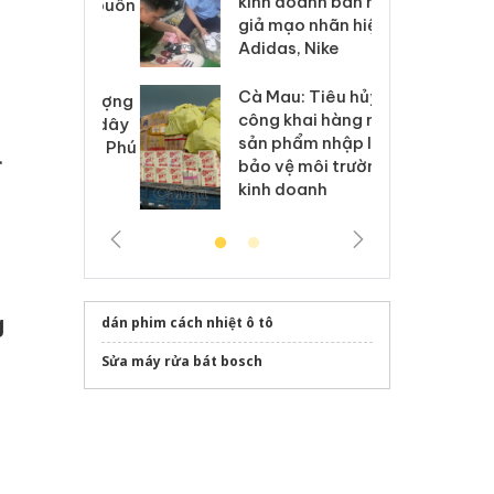
kinh doanh bán hàng
g vụ án buôn
hạ
giả mạo nhãn hiệu
h sữa
bá
Adidas, Nike
 giả
Mo
Cà Mau: Tiêu hủy
g: Đối tượng
An
công khai hàng ngàn
 đường dây
ch
sản phẩm nhập lậu,
 giả tại Phú
bá
.
bảo vệ môi trường
 đầu thú
Qu
kinh doanh
g
dán phim cách nhiệt ô tô
Sửa máy rửa bát bosch