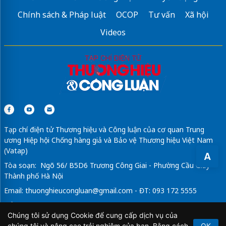
Chính sách & Pháp luật
OCOP
Tư vấn
Xã hội
Videos
Tạp chí điện tử Thương hiệu và Công luận của cơ quan Trung
ương Hiệp hội Chống hàng giả và Bảo vệ Thương hiệu Việt Nam
(Vatap)
A
Tòa soạn: Ngõ 56/ B5D6 Trương Công Giai - Phường Cầu Giấy -
Thành phố Hà Nội
Email:
thuonghieucongluan@gmail.com
- ĐT: 093 172 5555
Tổng Biên Tập: Vũ Đức Thuận
Chúng tôi sử dụng Cookie để cung cấp dịch vụ của
Giấy phép hoạt động báo chí điện tử số 64/GP-BTTTT do Bộ
chúng tôi và nâng cao trải nghiệm của bạn. Bằng cách
OK