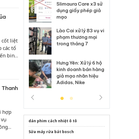
a Care x3 sử
sản phẩm nhập lậu,
Sl
ấy phép giả
bảo vệ môi trường
dụ
của
kinh doanh
m
xử lý 83 vụ vi
Công an Thanh Hóa
Lào
ương mại
tìm bị hại trong vụ
ph
cốt liệt
háng 7
án sản xuất, buôn
tr
p các tổ
bán yến sào giả
iến binh
bộ,
: Xử lý 6 hộ
Hư
Thanh Hóa: Tìm bị
anh bán hàng
ki
hại trong vụ án buôn
 nhãn hiệu
gi
bán bình sữa
Nike
Ad
Moyuum giả
c Thanh
i hợp
 vụ
dán phim cách nhiệt ô tô
công
Sửa máy rửa bát bosch