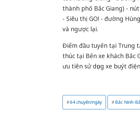
thành phố Bắc Giang) - n
- Siêu thị GO! - đường Hù
và ngược lại.
Điểm đầu tuyến tại Trung t
thúc tại Bến xe khách Bắc 
ưu tiên sử dụng xe buýt điện
64 chuyến/ngày
Bắc Ninh-Bắ