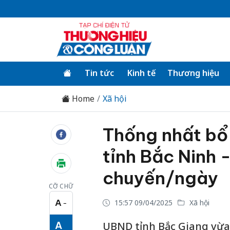
Tin tức
Kinh tế
Thương hiệu
Home
Xã hội
Thống nhất bổ 
tỉnh Bắc Ninh 
chuyến/ngày
CỠ CHỮ
A
15:57 09/04/2025
Xã hội
−
Cỡ chữ nhỏ
A
UBND tỉnh Bắc Giang vừa 