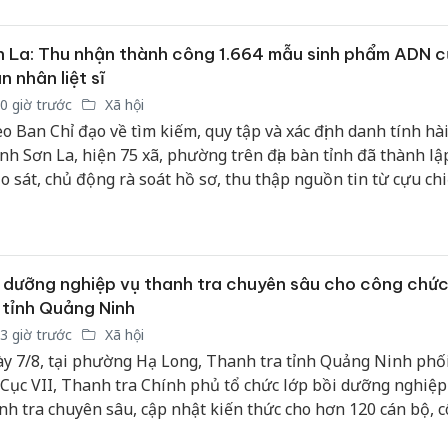
sản phẩm nhập lậu,
Slimaur
bảo vệ môi trường
dụng gi
 La: Thu nhận thành công 1.664 mẫu sinh phẩm ADN 
kinh doanh
mạo
n nhân liệt sĩ
Công an Thanh Hóa
Lào Cai 
0 giờ trước
Xã hội
tìm bị hại trong vụ
phạm th
o Ban Chỉ đạo về tìm kiếm, quy tập và xác định danh tính hài 
án sản xuất, buôn
trong t
tỉnh Sơn La, hiện 75 xã, phường trên địa bàn tỉnh đã thành lậ
bán yến sào giả
o sát, chủ động rà soát hồ sơ, thu thập nguồn tin từ cựu ch
nhân chứng lịch sử. Công tác triển khai được thực hiện đồng 
Hưng Yên
Thanh Hóa: Tìm bị
kinh do
n công rõ trách nhiệm cho từng cơ quan, đơn vị.
hại trong vụ án buôn
giả mạo
bán bình sữa
Adidas, 
Moyuum giả
 dưỡng nghiệp vụ thanh tra chuyên sâu cho công chứ
 tỉnh Quảng Ninh
3 giờ trước
Xã hội
y 7/8, tại phường Hạ Long, Thanh tra tỉnh Quảng Ninh phố
 Cục VII, Thanh tra Chính phủ tổ chức lớp bồi dưỡng nghiệp
nh tra chuyên sâu, cập nhật kiến thức cho hơn 120 cán bộ, 
c Thanh tra tỉnh.