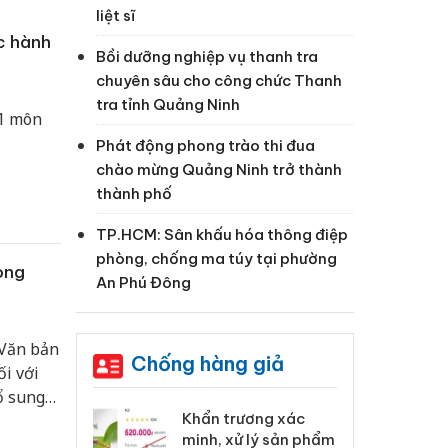
liệt sĩ
c hành
Bồi dưỡng nghiệp vụ thanh tra
chuyên sâu cho công chức Thanh
tra tỉnh Quảng Ninh
 1 môn
Phát động phong trào thi đua
chào mừng Quảng Ninh trở thành
thành phố
TP.HCM: Sân khấu hóa thông điệp
phòng, chống ma túy tại phường
ong
An Phú Đông
 Văn bản
Chống hàng giả
i với
ổ sung
ương xác
Cà Mau: Tiêu hủy
Kh
hành.
 lý sản phẩm
công khai hàng ngàn
mi