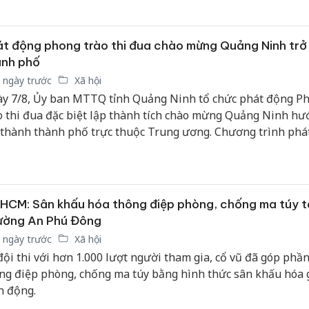
t động phong trào thi đua chào mừng Quảng Ninh trở
ành phố
 ngày trước
Xã hội
y 7/8, Ủy ban MTTQ tỉnh Quảng Ninh tổ chức phát động P
o thi đua đặc biệt lập thành tích chào mừng Quảng Ninh hư
 thành thành phố trực thuộc Trung ương. Chương trình phá
c tổ chức trực tiếp và trực tuyến kết nối đến điểm cầu 54 xã
ờng, đặc khu trên địa bàn tỉnh.
HCM: Sân khấu hóa thông điệp phòng, chống ma túy t
ường An Phú Đông
 ngày trước
Xã hội
đội thi với hơn 1.000 lượt người tham gia, cổ vũ đã góp phần
ng điệp phòng, chống ma túy bằng hình thức sân khấu hóa 
h động.