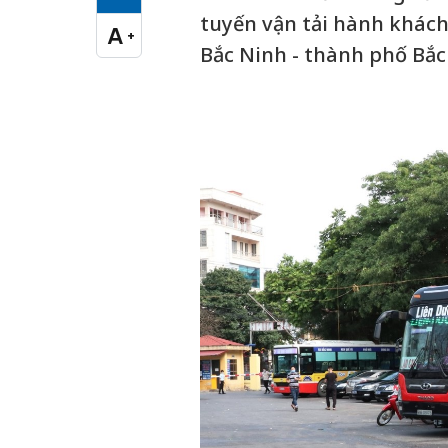
Cỡ chữ vừa
tuyến vận tải hành khách
A
+
Cỡ chữ lớn
Bắc Ninh - thành phố Bắc