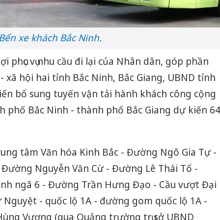
Bến xe khách Bắc Ninh.
i phục vụ nhu cầu đi lại của Nhân dân, góp phần
 - xã hội hai tỉnh Bắc Ninh, Bắc Giang, UBND tỉnh
iến bổ sung tuyến vận tải hành khách công cộng
nh phố Bắc Ninh - thành phố Bắc Giang dự kiến 6
rung tâm Văn hóa Kinh Bắc - Đường Ngô Gia Tự -
- Đường Nguyễn Văn Cừ - Đường Lê Thái Tổ -
inh ngã 6 - Đường Trần Hưng Đạo - Cầu vượt Đại
ư Nguyệt - quốc lộ 1A - đường gom quốc lộ 1A -
Hùng Vương (qua Quảng trường trụ sở UBND