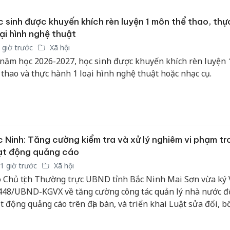
 sinh được khuyến khích rèn luyện 1 môn thể thao, thự
oại hình nghệ thuật
 giờ trước
Xã hội
năm học 2026-2027, học sinh được khuyến khích rèn luyện
 thao và thực hành 1 loại hình nghệ thuật hoặc nhạc cụ.
 Ninh: Tăng cường kiểm tra và xử lý nghiêm vi phạm tr
ạt động quảng cáo
1 giờ trước
Xã hội
 Chủ tịch Thường trực UBND tỉnh Bắc Ninh Mai Sơn vừa ký
448/UBND-KGVX về tăng cường công tác quản lý nhà nước đố
t động quảng cáo trên địa bàn, và triển khai Luật sửa đổi, b
Cà Mau: Tiêu hủy
Khẩn tr
 số điều của Luật Quảng cáo và các văn bản hướng dẫn thi 
công khai hàng ngàn
minh, xử