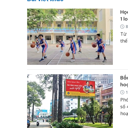
Học
1 l
8
Từ 
thể
Bắc
ho
1
Phó
số 
hoạ
một