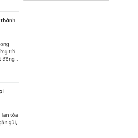
 thành
hong
ớng tới
t động
,
ại
 lan tỏa
gần gũi,