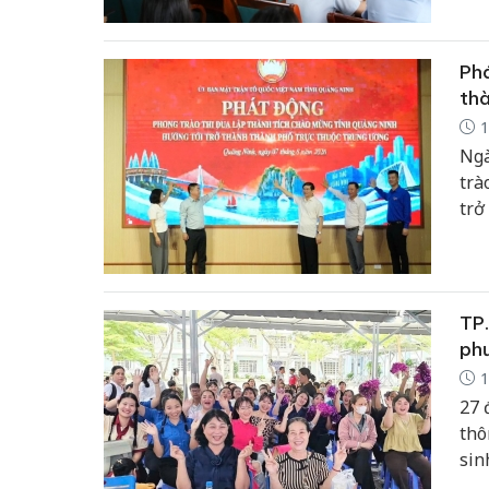
Phá
th
1
Ngà
trà
trở
đượ
phư
TP.
ph
1
27 
thô
sin