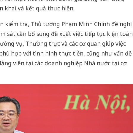
hại tron
n khai và kết quả thực hiện.
bán bìn
Moyuum
àn kiểm tra, Thủ tướng Phạm Minh Chính đề nghị
An Gian
m sát cần bổ sung đề xuất việc tiếp tục kiện toàn
chủ mưu
bán hàng
ường vụ, Thường trực và các cơ quan giúp việc
Quốc ra
hù hợp với tình hình thực tiễn, cũng như vấn đề
 đảng viên tại các doanh nghiệp Nhà nước tại cơ