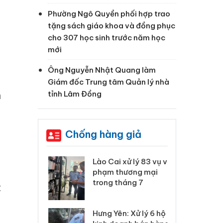
Phường Ngô Quyền phối hợp trao
tặng sách giáo khoa và đồng phục
cho 307 học sinh trước năm học
mới
Ông Nguyễn Nhật Quang làm
Giám đốc Trung tâm Quản lý nhà
tỉnh Lâm Đồng
n
Chống hàng giả
 Thanh Hóa
Lào Cai xử lý 83 vụ vi
Cô
ại trong vụ
phạm thương mại
tìm
xuất, buôn
trong tháng 7
án
t
 sào giả
bá
Hưng Yên: Xử lý 6 hộ
óa: Tìm bị
Th