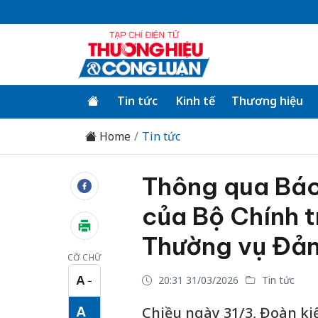
Tin tức
Kinh tế
Thương hiệu
Home
Tin tức
Thông qua Báo
của Bộ Chính tr
Thường vụ Đản
CỠ CHỮ
A
20:31 31/03/2026
Tin tức
−
Cỡ chữ nhỏ
A
Chiều ngày 31/3, Đoàn kiể