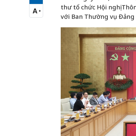
Cỡ chữ vừa
thư tổ chức Hội nghị Thô
A
+
Cỡ chữ lớn
với Ban Thường vụ Đảng 