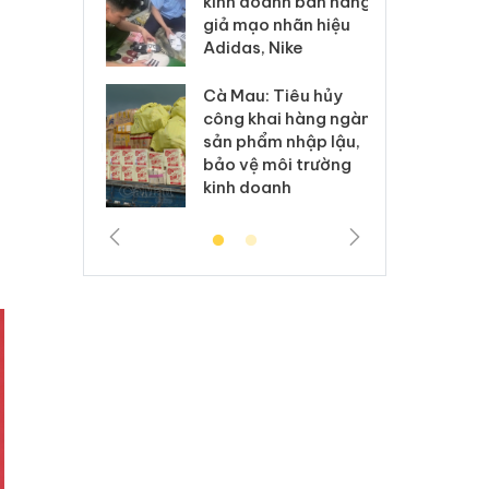
kinh doanh bán hàng
g vụ án buôn
hạ
giả mạo nhãn hiệu
h sữa
bá
Adidas, Nike
 giả
Mo
Cà Mau: Tiêu hủy
g: Đối tượng
An
công khai hàng ngàn
 đường dây
ch
sản phẩm nhập lậu,
 giả tại Phú
bá
bảo vệ môi trường
 đầu thú
Qu
kinh doanh