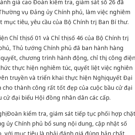
ánh giá cao Đoàn kiểm tra, giám sát số 26 đã
 Thường vụ Đảng ủy Chính phủ, làm việc nghiêm
 mục tiêu, yêu cầu của Bộ Chính trị, Ban Bí thư.
n Chỉ thị số 01 và Chỉ thị số 46 của Bộ Chính trị,
 phủ, Thủ tướng Chính phủ đã ban hành hàng
quyết, chương trình hành động, chỉ thị, công điệ
chức thực hiện nghiêm túc, quyết liệt việc nghiên
uyên truyền và triển khai thực hiện Nghị quyết Đại
 cho thành công rất tốt đẹp của cuộc bầu cử đại
u cử đại biểu Hội đồng nhân dân các cấp.
Công an
tìm bị h
án sản 
ị Đoàn kiểm tra, giám sát tiếp tục phối hợp chặ
bán yến
g ủy Chính phủ bổ sung nội dung, cập nhật số
Thanh H
o, với mục tiêu là phải đánh giá đúng bản chất,