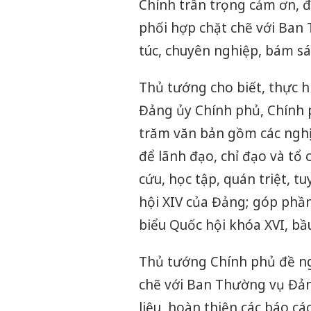
Chính trân trọng cảm ơn, đ
phối hợp chặt chẽ với Ban
túc, chuyên nghiệp, bám sát
Thủ tướng cho biết, thực hiệ
Đảng ủy Chính phủ, Chính
trăm văn bản gồm các nghị 
để lãnh đạo, chỉ đạo và tổ 
cứu, học tập, quán triệt, t
hội XIV của Đảng; góp phần
biểu Quốc hội khóa XVI, bầ
Thủ tướng Chính phủ đề ngh
chẽ với Ban Thường vụ Đản
liệu, hoàn thiện các báo cá