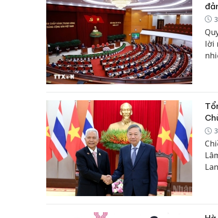
đản
3
Quy
lời
nhi
Tổn
Chủ
3
Chi
Lâm
Lan