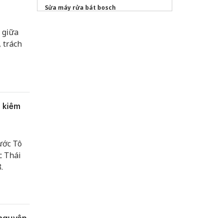
Sửa máy rửa bát bosch
 giữa
, trách
 kiêm
ước Tô
c Thái
.