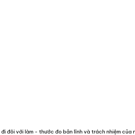
Thanh H
hại tron
bán bìn
Moyuum
An Gian
chủ mưu
bán hàng
Quốc ra
 đi đôi với làm - thước đo bản lĩnh và trách nhiệm của 