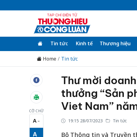
Tin tức
Kinh tế
Thương hiệu
Home
Tin tức
Thư mời doanh
thưởng “Sản p
Viet Nam” nă
CỠ CHỮ
A
19:15 28/07/2023
Tin tức
−
Cỡ chữ nhỏ
A
Bộ Thông tin và Truyền 