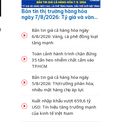
Bản tin thị trường hàng hóa
ngày 7/8/2026: Tỷ giá và vàng
neo cao, cà phê tăng mạnh,
n
dầu thế giới bật tăng
Bản tin giá cả hàng hóa ngày
6/8/2026: Vàng, cà phê đồng loạt
tăng mạnh
Toàn cảnh hành trình chặn đứng
35 tấn heo nhiễm chất cấm vào
g
TP.HCM
Bản tin giá cả hàng hóa ngày
5/8/2026: Thị trường phân hóa,
nhiều mặt hàng chịu áp lực
Xuất nhập khẩu vượt 659,6 tỷ
USD: Tín hiệu tăng trưởng mạnh
của kinh tế Việt Nam