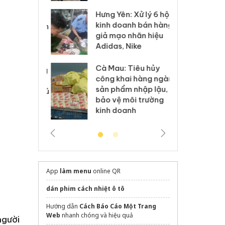
Hưng Yên: Xử lý 6 hộ
óa: Tìm bị
Th
kinh doanh bán hàng
g vụ án buôn
hạ
giả mạo nhãn hiệu
h sữa
bá
Adidas, Nike
 giả
Mo
Cà Mau: Tiêu hủy
g: Đối tượng
An
công khai hàng ngàn
 đường dây
ch
sản phẩm nhập lậu,
 giả tại Phú
bá
bảo vệ môi trường
 đầu thú
Qu
kinh doanh
App
làm menu
online QR
dán phim cách nhiệt ô tô
Hướng dẫn
Cách Báo Cáo Một Trang
Web
nhanh chóng và hiệu quả
người