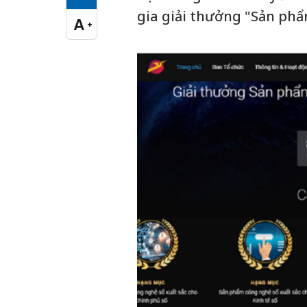
Cỡ chữ vừa
gia giải thưởng "Sản ph
A
+
Cỡ chữ lớn