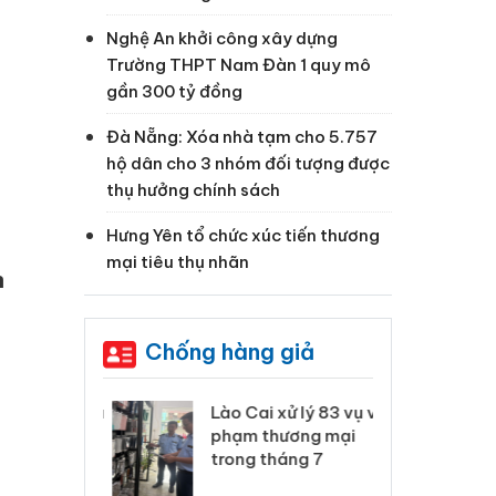
Nghệ An khởi công xây dựng
Trường THPT Nam Đàn 1 quy mô
gần 300 tỷ đồng
Đà Nẵng: Xóa nhà tạm cho 5.757
hộ dân cho 3 nhóm đối tượng được
thụ hưởng chính sách
Hưng Yên tổ chức xúc tiến thương
mại tiêu thụ nhãn
n
Chống hàng giả
 Thanh Hóa
Lào Cai xử lý 83 vụ vi
Cô
ại trong vụ
phạm thương mại
tìm
xuất, buôn
trong tháng 7
án
 sào giả
bá