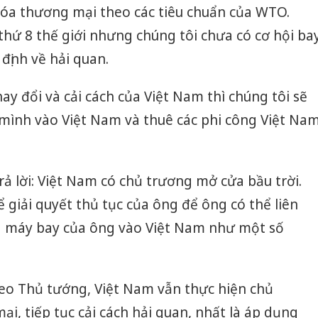
bán yến
hóa thương mại theo các tiêu chuẩn của WTO.
 thứ 8 thế giới nhưng chúng tôi chưa có cơ hội ba
Thanh H
hại tron
định về hải quan.
bán bìn
Moyuum
ay đổi và cải cách của Việt Nam thì chúng tôi sẽ
An Gian
mình vào Việt Nam và thuê các phi công Việt Na
chủ mưu
bán hàng
Quốc ra
rả lời: Việt Nam có chủ trương mở cửa bầu trời.
 giải quyết thủ tục của ông để ông có thể liên
a máy bay của ông vào Việt Nam như một số
heo Thủ tướng, Việt Nam vẫn thực hiện chủ
i, tiếp tục cải cách hải quan, nhất là áp dụng