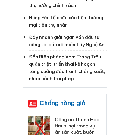
thụ hưởng chính sách
Hưng Yên tổ chức xúc tiến thương
mại tiêu thụ nhãn
Đẩy nhanh giải ngân vốn đầu tư
công tại các xã miền Tây Nghệ An
Đồn Biên phòng Vàm Trảng Trâu
quán triệt, triển khai kế hoạch
tăng cường đấu tranh chống xuất,
nhập cảnh trái phép
Chống hàng giả
 Thanh Hóa
Lào Cai xử lý 83 vụ vi
Cô
ại trong vụ
phạm thương mại
tìm
xuất, buôn
trong tháng 7
án