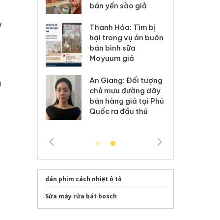
 sào giả
bá
y
Hưng Yên: Xử lý 6 hộ
óa: Tìm bị
Th
kinh doanh bán hàng
g vụ án buôn
hạ
giả mạo nhãn hiệu
h sữa
bá
Adidas, Nike
 giả
Mo
Cà Mau: Tiêu hủy
g: Đối tượng
An
m
công khai hàng ngàn
 đường dây
ch
sản phẩm nhập lậu,
 giả tại Phú
bá
bảo vệ môi trường
 đầu thú
Qu
kinh doanh
dán phim cách nhiệt ô tô
Sửa máy rửa bát bosch