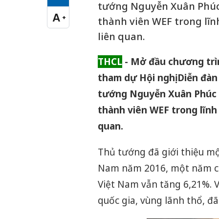
Cỡ chữ vừa
tướng Nguyễn Xuân Phúc đ
A
+
thành viên WEF trong lĩn
Cỡ chữ lớn
liên quan.
THCL
- Mở đầu chương trì
tham dự Hội nghị Diễn đàn 
tướng Nguyễn Xuân Phúc đã
thành viên WEF trong lĩnh 
quan.
Thủ tướng đã giới thiệu một
Nam năm 2016, một năm có
Việt Nam vẫn tăng 6,21%. 
quốc gia, vùng lãnh thổ, đã