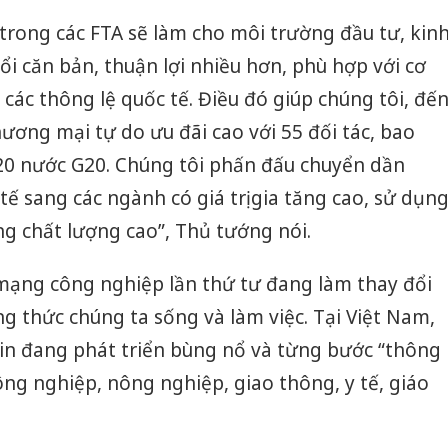
trong các FTA sẽ làm cho môi trường đầu tư, kin
i căn bản, thuận lợi nhiều hơn, phù hợp với cơ
i các thông lệ quốc tế. Điều đó giúp chúng tôi, đế
ương mại tự do ưu đãi cao với 55 đối tác, bao
20 nước G20. Chúng tôi phấn đấu chuyển dần
ế sang các ngành có giá trị gia tăng cao, sử dụn
g chất lượng cao”, Thủ tướng nói.
mạng công nghiệp lần thứ tư đang làm thay đổi
g thức chúng ta sống và làm việc. Tại Việt Nam,
tin đang phát triển bùng nổ và từng bước “thông
ông nghiệp, nông nghiệp, giao thông, y tế, giáo