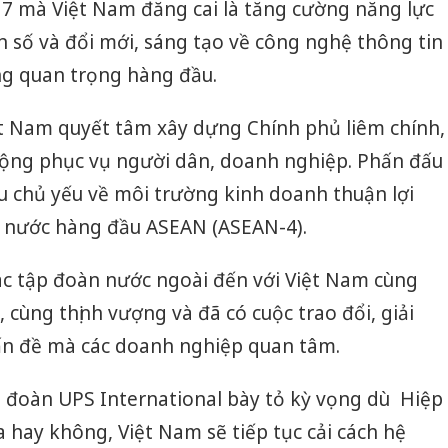
7 mà Việt Nam đăng cai là tăng cường năng lực
 số và đổi mới, sáng tạo về công nghệ thông tin
ng quan trọng hàng đầu.
 Nam quyết tâm xây dựng Chính phủ liêm chính,
 động phục vụ người dân, doanh nghiệp. Phấn đấu
êu chủ yếu về môi trường kinh doanh thuận lợi
 nước hàng đầu ASEAN (ASEAN-4).
c tập đoàn nước ngoài đến với Việt Nam cùng
h, cùng thịnh vượng và đã có cuộc trao đổi, giải
ấn đề mà các doanh nghiệp quan tâm.
p đoàn UPS International bày tỏ kỳ vọng dù Hiệp
Công an
tìm bị h
 hay không, Việt Nam sẽ tiếp tục cải cách hệ
án sản 