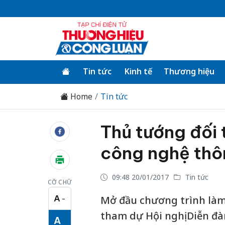
Tin tức
Kinh tế
Thương hiệu
Home
Tin tức
Thủ tướng đối 
công nghệ thô
09:48 20/01/2017
Tin tức
CỠ CHỮ
A
Mở đầu chương trình làm
−
Cỡ chữ nhỏ
tham dự Hội nghị Diễn đàn
A