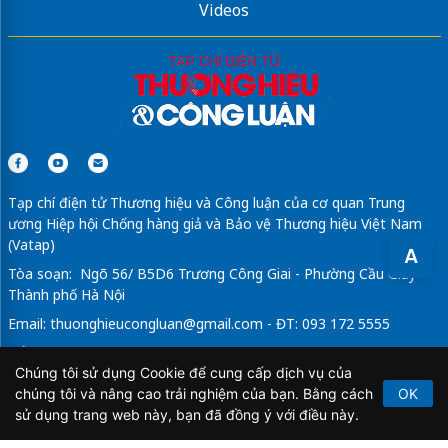
Videos
Tạp chí điện tử Thương hiệu và Công luận của cơ quan Trung
ương Hiệp hội Chống hàng giả và Bảo vệ Thương hiệu Việt Nam
(Vatap)
A
Tòa soạn: Ngõ 56/ B5D6 Trương Công Giai - Phường Cầu Giấy -
Thành phố Hà Nội
Email:
thuonghieucongluan@gmail.com
- ĐT: 093 172 5555
Tổng Biên Tập: Vũ Đức Thuận
Chúng tôi sử dụng Cookie để cung cấp dịch vụ của
Giấy phép hoạt động báo chí điện tử số 64/GP-BTTTT do Bộ
chúng tôi và nâng cao trải nghiệm của bạn. Bằng cách
OK
Thông tin và Truyền thông cấp ngày 21/2/2020.
sử dụng trang web này, bạn đã đồng ý với điều này.