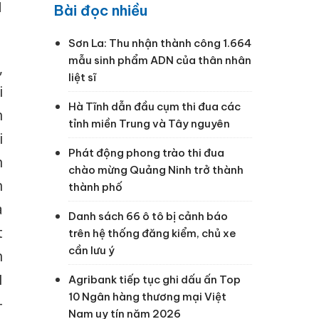
1
Bài đọc nhiều
Sơn La: Thu nhận thành công 1.664
mẫu sinh phẩm ADN của thân nhân
,
liệt sĩ
i
Hà Tĩnh dẫn đầu cụm thi đua các
n
tỉnh miền Trung và Tây nguyên
i
Phát động phong trào thi đua
n
chào mừng Quảng Ninh trở thành
n
thành phố
à
Danh sách 66 ô tô bị cảnh báo
t
trên hệ thống đăng kiểm, chủ xe
cần lưu ý
h
N
Agribank tiếp tục ghi dấu ấn Top
10 Ngân hàng thương mại Việt
-
Nam uy tín năm 2026