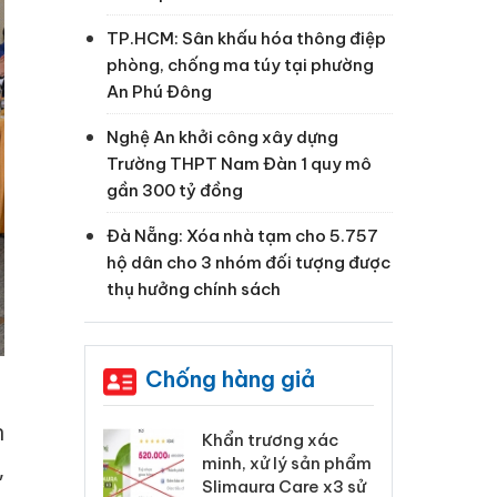
TP.HCM: Sân khấu hóa thông điệp
phòng, chống ma túy tại phường
An Phú Đông
Nghệ An khởi công xây dựng
Trường THPT Nam Đàn 1 quy mô
gần 300 tỷ đồng
Đà Nẵng: Xóa nhà tạm cho 5.757
hộ dân cho 3 nhóm đối tượng được
thụ hưởng chính sách
Chống hàng giả
n
 Tiêu hủy
Khẩn trương xác
Cà
ai hàng ngàn
minh, xử lý sản phẩm
cô
,
m nhập lậu,
Slimaura Care x3 sử
sả