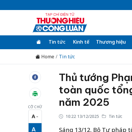
Tin tức
Kinh tế
Thương hiệu
Home
Tin tức
Thủ tướng Phạ
toàn quốc tổng
năm 2025
CỠ CHỮ
A
10:22 13/12/2025
Tin tức
−
Cỡ chữ nhỏ
A
Sáng 13/12, Bộ Tư pháp t