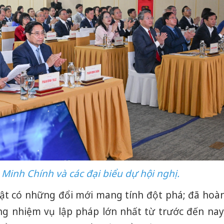
inh Chính và các đại biểu dự hội nghị.
ật có những đổi mới mang tính đột phá; đã hoà
Cà Mau:
công kh
g nhiệm vụ lập pháp lớn nhất từ trước đến nay
sản phẩ