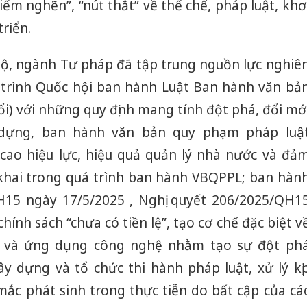
ểm nghẽn”, “nút thắt” về thể chế, pháp luật, khơ
bảo vệ 
kinh do
riển.
Công an
 Bộ, ngành Tư pháp đã tập trung nguồn lực nghiê
tìm bị h
án sản 
trình Quốc hội ban hành Luật Ban hành văn bả
bán yến
i) với những quy định mang tính đột phá, đổi mớ
Thanh H
 dựng, ban hành văn bản quy phạm pháp luậ
hại tron
cao hiệu lực, hiệu quả quản lý nhà nước và đả
bán bìn
Moyuum
khai trong quá trình ban hành VBQPPL; ban hàn
H15 ngày 17/5/2025 , Nghị quyết 206/2025/QH1
ính sách “chưa có tiền lệ”, tạo cơ chế đặc biệt v
ực và ứng dụng công nghệ nhằm tạo sự đột ph
ây dựng và tổ chức thi hành pháp luật, xử lý kị
mắc phát sinh trong thực tiễn do bất cập của cá