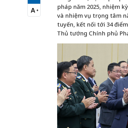
Cỡ chữ vừa
pháp năm 2025, nhiệm kỳ 
A
+
Cỡ chữ lớn
và nhiệm vụ trọng tâm nă
tuyến, kết nối tới 34 điểm
Thủ tướng Chính phủ Phạm