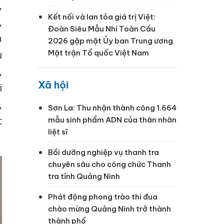
,
Kết nối và lan tỏa giá trị Việt:
,
Đoàn Siêu Mẫu Nhí Toàn Cầu
a
2026 gặp mặt Ủy ban Trung ương
Mặt trận Tổ quốc Việt Nam
u
,
Xã hội
i
,
Sơn La: Thu nhận thành công 1.664
c
mẫu sinh phẩm ADN của thân nhân
liệt sĩ
Bồi dưỡng nghiệp vụ thanh tra
chuyên sâu cho công chức Thanh
tra tỉnh Quảng Ninh
Phát động phong trào thi đua
chào mừng Quảng Ninh trở thành
thành phố