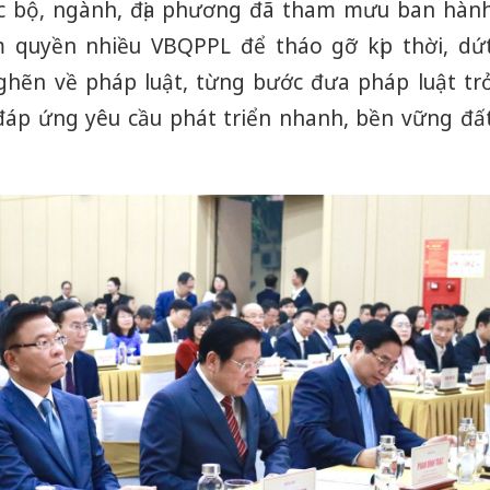
ác bộ, ngành, địa phương đã tham mưu ban hàn
 quyền nhiều VBQPPL để tháo gỡ kịp thời, dứ
ghẽn về pháp luật, từng bước đưa pháp luật tr
 đáp ứng yêu cầu phát triển nhanh, bền vững đấ