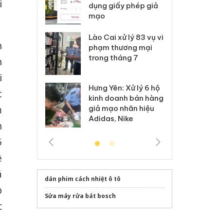
i
môi trường
dụng giấy phép giả
bả
anh
mạo
ki
 Thanh Hóa
Lào Cai xử lý 83 vụ vi
Cô
n
ại trong vụ
phạm thương mại
tìm
xuất, buôn
trong tháng 7
án
n
 sào giả
bá
i
Hưng Yên: Xử lý 6 hộ
óa: Tìm bị
Th
t
kinh doanh bán hàng
g vụ án buôn
hạ
m
giả mạo nhãn hiệu
h sữa
bá
Adidas, Nike
 giả
Mo
h
5
ề
á
dán phim cách nhiệt ô tô
p
Sửa máy rửa bát bosch
c