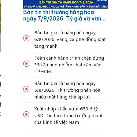
Bản tin thị trường hàng hóa
ngày 7/8/2026: Tỷ giá và vàng
neo cao, cà phê tăng mạnh,
dầu thế giới bật tăng
Bản tin giá cả hàng hóa ngày
6/8/2026: Vàng, cà phê đồng loạt
tăng mạnh
Toàn cảnh hành trình chặn đứng
35 tấn heo nhiễm chất cấm vào
TP.HCM
,
g
Bản tin giá cả hàng hóa ngày
5/8/2026: Thị trường phân hóa,
,
nhiều mặt hàng chịu áp lực
g
Xuất nhập khẩu vượt 659,6 tỷ
c
USD: Tín hiệu tăng trưởng mạnh
của kinh tế Việt Nam