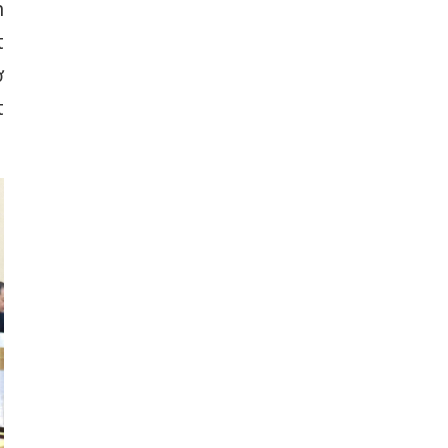
h
t
ở
t