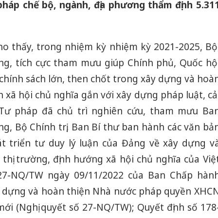
pháp chế bộ, ngành, địa phương thẩm định 5.31
o thấy, trong nhiệm kỳ nhiệm kỳ 2021-2025, Bộ
g, tích cực tham mưu giúp Chính phủ, Quốc hộ
chính sách lớn, then chốt trong xây dựng và hoà
xã hội chủ nghĩa gắn với xây dựng pháp luật, cả
 Tư pháp đã chủ trì nghiên cứu, tham mưu Ba
, Bộ Chính trị, Ban Bí thư ban hành các văn bả
t triển tư duy lý luận của Đảng về xây dựng v
 thị trường, định hướng xã hội chủ nghĩa của Việ
27-NQ/TW ngày 09/11/2022 của Ban Chấp hàn
ây dựng và hoàn thiện Nhà nước pháp quyền XHC
mới (Nghị quyết số 27-NQ/TW); Quyết định số 178