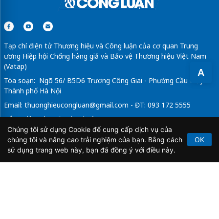
Tạp chí điện tử Thương hiệu và Công luận của cơ quan Trung
ương Hiệp hội Chống hàng giả và Bảo vệ Thương hiệu Việt Nam
(Vatap)
A
Tòa soạn: Ngõ 56/ B5D6 Trương Công Giai - Phường Cầu Giấy -
Thành phố Hà Nội
Email:
thuonghieucongluan@gmail.com
- ĐT: 093 172 5555
Tổng Biên Tập: Vũ Đức Thuận
Chúng tôi sử dụng Cookie để cung cấp dịch vụ của
Giấy phép hoạt động báo chí điện tử số 64/GP-BTTTT do Bộ
chúng tôi và nâng cao trải nghiệm của bạn. Bằng cách
OK
Thông tin và Truyền thông cấp ngày 21/2/2020.
sử dụng trang web này, bạn đã đồng ý với điều này.
Copyright © 2026
TẠP CHÍ THƯƠNG HIỆU & CÔNG
LUẬN
. All Rights Reserved.
Bản quyền thuộc Tạp chí Thương hiệu và Công luận. Cấm