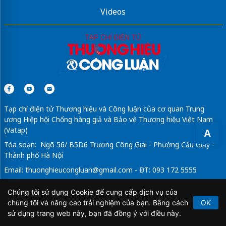
Videos
Tạp chí điện tử Thương hiệu và Công luận của cơ quan Trung
ương Hiệp hội Chống hàng giả và Bảo vệ Thương hiệu Việt Nam
(Vatap)
A
Tòa soạn: Ngõ 56/ B5D6 Trương Công Giai - Phường Cầu Giấy -
Thành phố Hà Nội
Email:
thuonghieucongluan@gmail.com
- ĐT: 093 172 5555
Tổng Biên Tập: Vũ Đức Thuận
Chúng tôi sử dụng Cookie để cung cấp dịch vụ của
Giấy phép hoạt động báo chí điện tử số 64/GP-BTTTT do Bộ
chúng tôi và nâng cao trải nghiệm của bạn. Bằng cách
OK
Thông tin và Truyền thông cấp ngày 21/2/2020.
sử dụng trang web này, bạn đã đồng ý với điều này.