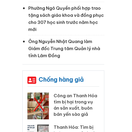
Phường Ngô Quyền phối hợp trao
tặng sách giáo khoa và đồng phục
cho 307 học sinh trước năm học
mới
Ông Nguyễn Nhật Quang làm
Giám đốc Trung tâm Quản lý nhà
tỉnh Lâm Đồng
Chống hàng giả
 Thanh Hóa
Lào Cai xử lý 83 vụ vi
Cô
ại trong vụ
phạm thương mại
tìm
xuất, buôn
trong tháng 7
án
 sào giả
bá
Hưng Yên: Xử lý 6 hộ
óa: Tìm bị
Th