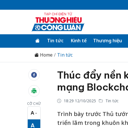
Tin tức
Kinh tế
Thương hiệu
Home
Tin tức
Thúc đẩy nền k
mạng Blockcha
18:29 12/10/2025
Tin tức
CỠ CHỮ
A
Trình bày trước Thủ tướ
−
Cỡ chữ nhỏ
triển lãm trong khuôn kh
A