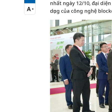
Cỡ chữ vừa
nhất ngày 12/10, đại diệ
A
+
dụng của công nghệ block
Cỡ chữ lớn