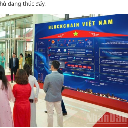
hại tron
hủ đang thúc đẩy.
bán bìn
Moyuum
An Gian
chủ mưu
bán hàng
Quốc ra