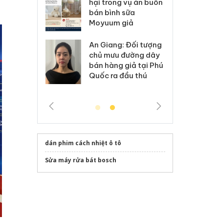
kinh doanh bán hàng
g vụ án buôn
hạ
giả mạo nhãn hiệu
h sữa
bá
Adidas, Nike
 giả
Mo
Cà Mau: Tiêu hủy
g: Đối tượng
An
công khai hàng ngàn
 đường dây
ch
sản phẩm nhập lậu,
 giả tại Phú
bá
bảo vệ môi trường
 đầu thú
Qu
kinh doanh
dán phim cách nhiệt ô tô
Sửa máy rửa bát bosch