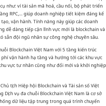
cụ như: ví tài sản mã hoá, cầu nối, bộ phát triển
ầng RPC,… giúp doanh nghiệp tiết kiệm đáng kể
ởi tạo, vận hành. Tính năng này giúp các doanh
ng dễ dàng tiếp cận lĩnh vực mới là blockchain và
 có sẵn đội ngũ nhân sự công nghệ chuyên sâu.
huỗi Blockchain Việt Nam với 5 tầng kiến trúc
 phí vận hành hạ tầng và hướng tới các khu vực
khu vực tư nhân cũng như đổi mới và khởi nghiệp
Công an
tìm bị h
hủ tịch Hiệp hội Blockchain và Tài sản số Việt
án sản 
bán yến
g Dịch vụ đa chuỗi Blockchain Việt Nam là cơ sở
thống dữ liệu tập trung trong quá trình chuyển
Thanh H