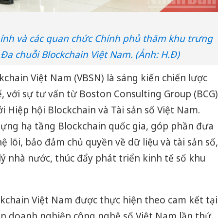
nh và các quan chức Chính phủ thăm khu trưng
Đa chuỗi Blockchain Việt Nam. (Ảnh: H.Đ)
kchain Việt Nam (VBSN) là sáng kiến chiến lược
ế, với sự tư vấn từ Boston Consulting Group (BCG)
i Hiệp hội Blockchain và Tài sản số Việt Nam.
dựng hạ tầng Blockchain quốc gia, góp phần đưa
 lõi, bảo đảm chủ quyền về dữ liệu và tài sản số,
ý nhà nước, thúc đẩy phát triển kinh tế số khu
kchain Việt Nam được thực hiện theo cam kết tại
iển doanh nghiệp công nghệ số Việt Nam lần thứ