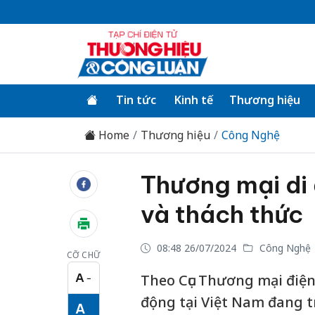
Tin tức
Kinh tế
Thương hiệu
Home
Thương hiệu
Công Nghệ
Thương mại di 
và thách thức
08:48 26/07/2024
Công Nghệ
CỠ CHỮ
A
Theo Cục Thương mại điện 
−
Cỡ chữ nhỏ
động tại Việt Nam đang t
A