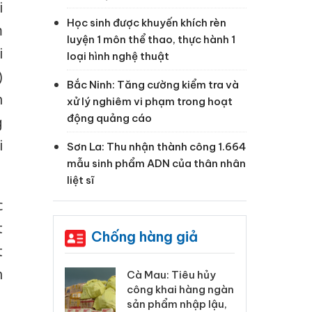
i
Học sinh được khuyến khích rèn
m
luyện 1 môn thể thao, thực hành 1
i
loại hình nghệ thuật
)
Bắc Ninh: Tăng cường kiểm tra và
n
xử lý nghiêm vi phạm trong hoạt
động quảng cáo
g
i
Sơn La: Thu nhận thành công 1.664
mẫu sinh phẩm ADN của thân nhân
liệt sĩ
c
t
Chống hàng giả
t
h
 Tiêu hủy
Khẩn trương xác
Cà
ai hàng ngàn
minh, xử lý sản phẩm
cô
m nhập lậu,
Slimaura Care x3 sử
sả