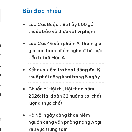
Bài đọc nhiều
Lào Cai: Buộc tiêu hủy 600 gói
thuốc bảo vệ thực vật vi phạm
Lào Cai: 46 sản phẩm AI tham gia
a
giải bài toán “điểm nghẽn” từ thực
c
tiễn tại xã Mậu A
.
Kết quả kiểm tra hoạt động đại lý
ó
thuế phải công khai trong 5 ngày
.
Chuẩn bị Hội thi, Hội thao năm
ã
2026: Hải đoàn 32 hướng tới chất
lượng thực chất
Hà Nội ngày càng khan hiếm
ử
nguồn cung văn phòng hạng A tại
n
khu vực trung tâm