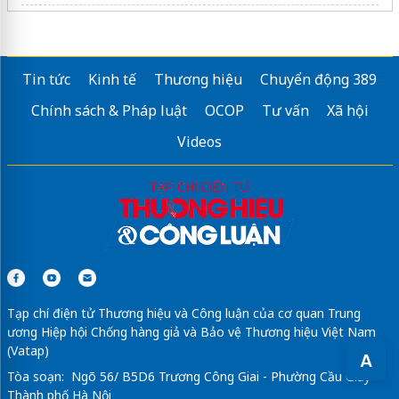
Phân tích bài thơ Trở lại
Ngành Răng Hàm Mặt
Tin tức
Kinh tế
Thương hiệu
Chuyển động 389
địa chỉ
đi xuất khẩu nhật bản
uy tín hcm
Chính sách & Pháp luật
OCOP
Tư vấn
Xã hội
dán phim cách nhiệt ô tô
Videos
Sửa máy rửa bát bosch
ngành thương mại điện tử
tại Đại học Gia Định
Tạp chí điện tử Thương hiệu và Công luận của cơ quan Trung
ương Hiệp hội Chống hàng giả và Bảo vệ Thương hiệu Việt Nam
(Vatap)
A
Tòa soạn: Ngõ 56/ B5D6 Trương Công Giai - Phường Cầu Giấy -
Thành phố Hà Nội