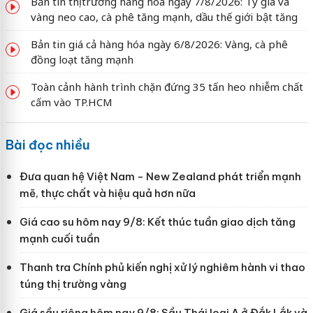
Bản tin thị trường hàng hóa ngày 7/8/2026: Tỷ giá và
vàng neo cao, cà phê tăng mạnh, dầu thế giới bật tăng
Bản tin giá cả hàng hóa ngày 6/8/2026: Vàng, cà phê
đồng loạt tăng mạnh
Toàn cảnh hành trình chặn đứng 35 tấn heo nhiễm chất
cấm vào TP.HCM
Bài đọc nhiều
Đưa quan hệ Việt Nam - New Zealand phát triển mạnh
mẽ, thực chất và hiệu quả hơn nữa
Giá cao su hôm nay 9/8: Kết thúc tuần giao dịch tăng
mạnh cuối tuần
Thanh tra Chính phủ kiến nghị xử lý nghiêm hành vi thao
túng thị trường vàng
Giá sầu riêng hôm nay 9/8: Sầu Thái loại A ở Đắk Lắk và