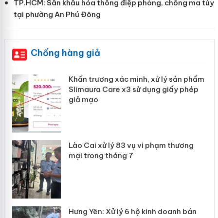
TP.HCM: Sân khấu hóa thông điệp phòng, chống ma túy
tại phường An Phú Đông
Chống hàng giả
ản
Khẩn trương xác minh, xử lý sản phẩm
Slimaura Care x3 sử dụng giấy phép
giả mạo
 án
Lào Cai xử lý 83 vụ vi phạm thương
n
mại trong tháng 7
Hưng Yên: Xử lý 6 hộ kinh doanh bán