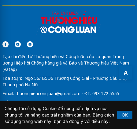
Tạp chí điện tử Thương hiệu và Công luận của cơ quan Trung
ương Hiệp hội Chống hàng giả và Bảo vệ Thương hiệu Việt Nam
(Vatap)
A
Tòa soạn: Ngõ 56/ B5D6 Trương Công Giai - Phường Cầu Giấy -
Thành phố Hà Nội
Email:
thuonghieucongluan@gmail.com
- ĐT: 093 172 5555
Tổng Biên Tập: Vũ Đức Thuận
Chúng tôi sử dụng Cookie để cung cấp dịch vụ của
Giấy phép hoạt động báo chí điện tử số 64/GP-BTTTT do Bộ
chúng tôi và nâng cao trải nghiệm của bạn. Bằng cách
OK
Thông tin và Truyền thông cấp ngày 21/2/2020.
sử dụng trang web này, bạn đã đồng ý với điều này.