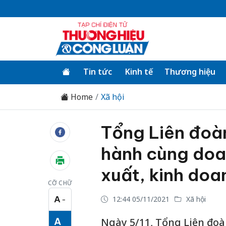
Tin tức
Kinh tế
Thương hiệu
Home
Xã hội
Tổng Liên đoà
hành cùng doa
xuất, kinh doa
CỠ CHỮ
A
12:44 05/11/2021
Xã hội
−
Cỡ chữ nhỏ
A
Ngày 5/11, Tổng Liên đoà