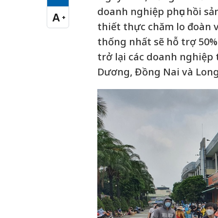
Cỡ chữ vừa
doanh nghiệp phục hồi sả
A
+
Cỡ chữ lớn
thiết thực chăm lo đoàn 
thống nhất sẽ hỗ trợ 50%
trở lại các doanh nghiệp 
Dương, Đồng Nai và Long