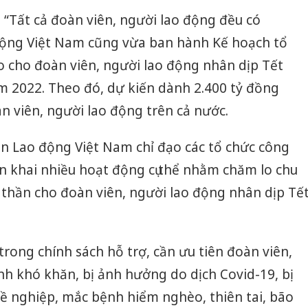
“Tất cả đoàn viên, người lao động đều có
động Việt Nam
cũng vừa ban hành Kế hoạch tổ
o cho đoàn viên, người lao động nhân dịp Tết
2022. Theo đó, dự kiến dành 2.400 tỷ đồng
n viên, người lao động trên cả nước.
àn Lao động Việt Nam
chỉ đạo các tổ chức công
n khai nhiều hoạt động cụ thể nhằm chăm lo chu
h thần cho đoàn viên, người lao động nhân dịp Tế
Công an
trong chính sách hỗ trợ, cần ưu tiên đoàn viên,
tìm bị h
án sản 
h khó khăn, bị ảnh hưởng do dịch Covid-19, bị
bán yến
ề nghiệp, mắc bệnh hiểm nghèo, thiên tai, bão