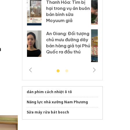
Hưng Yên: Xử lý 6 hộ
óa: Tìm bị
Th
kinh doanh bán hàng
g vụ án buôn
hạ
giả mạo nhãn hiệu
h sữa
bá
Adidas, Nike
 giả
Mo
Cà Mau: Tiêu hủy
g: Đối tượng
An
công khai hàng ngàn
 đường dây
ch
sản phẩm nhập lậu,
 giả tại Phú
bá
h
bảo vệ môi trường
 đầu thú
Qu
kinh doanh
dán phim cách nhiệt ô tô
Năng lực nhà xưởng Nam Phương
Sửa máy rửa bát bosch