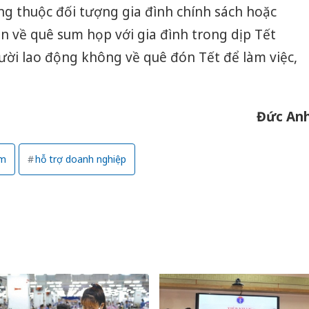
Thanh H
ộng thuộc đối tượng gia đình chính sách hoặc
hại tron
n về quê sum họp với gia đình trong dịp Tết
bán bìn
Moyuum
ười lao động không về quê đón Tết để làm việc,
An Gian
chủ mưu
bán hàng
Đức An
Quốc ra
am
hỗ trợ doanh nghiệp