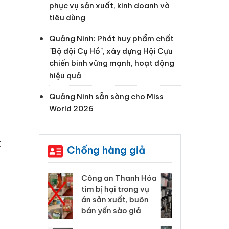
phục vụ sản xuất, kinh doanh và
tiêu dùng
Quảng Ninh: Phát huy phẩm chất
"Bộ đội Cụ Hồ", xây dựng Hội Cựu
chiến binh vững mạnh, hoạt động
hiệu quả
Quảng Ninh sẵn sàng cho Miss
World 2026
t
Chống hàng giả
 Thanh Hóa
Lào Cai xử lý 83 vụ vi
Cô
ại trong vụ
phạm thương mại
tìm
xuất, buôn
trong tháng 7
án
 sào giả
bá