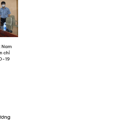
ệt Nam
n chỉ
ID-19
ương