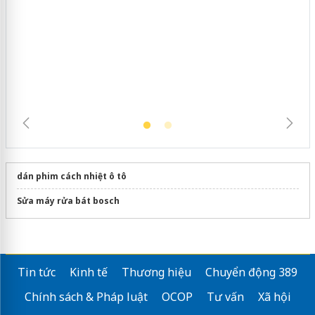
Hưng Yên: Xử lý 6 hộ kinh doanh bán
hàng giả mạo nhãn hiệu Adidas, Nike
dán phim cách nhiệt ô tô
Sửa máy rửa bát bosch
Tin tức
Kinh tế
Thương hiệu
Chuyển động 389
Chính sách & Pháp luật
OCOP
Tư vấn
Xã hội