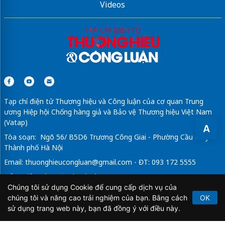
Videos
Tạp chí điện tử Thương hiệu và Công luận của cơ quan Trung
ương Hiệp hội Chống hàng giả và Bảo vệ Thương hiệu Việt Nam
(Vatap)
A
Tòa soạn: Ngõ 56/ B5D6 Trương Công Giai - Phường Cầu Giấy -
Thành phố Hà Nội
Email:
thuonghieucongluan@gmail.com
- ĐT: 093 172 5555
Tổng Biên Tập: Vũ Đức Thuận
Chúng tôi sử dụng Cookie để cung cấp dịch vụ của
Giấy phép hoạt động báo chí điện tử số 64/GP-BTTTT do Bộ
chúng tôi và nâng cao trải nghiệm của bạn. Bằng cách
OK
Thông tin và Truyền thông cấp ngày 21/2/2020.
sử dụng trang web này, bạn đã đồng ý với điều này.