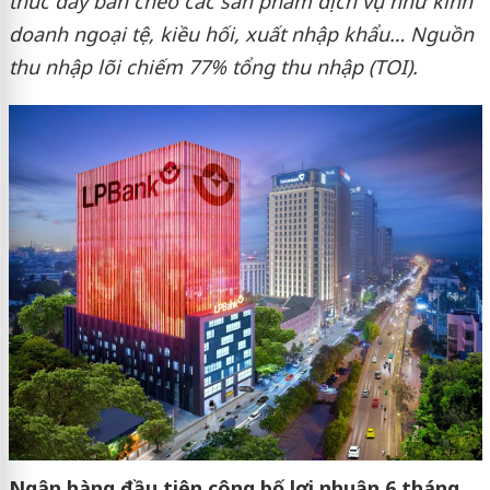
thúc
đ
ẩy bán chéo các sản phẩm dịch vụ như kinh
doanh ngoại tệ, kiều hối, xuất nhập khẩu… Nguồn
thu nhập lõi chiếm 77% tổng thu nhập (TOI).
Ngân hàng đầu tiên công bố lợi nhuận 6 tháng