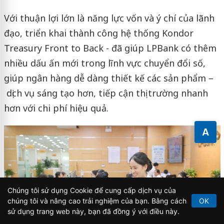
Với thuận lợi lớn là năng lực vốn và ý chí của lãnh
đạo, triển khai thành công hệ thống Kondor
Treasury Front to Back - đã giúp LPBank có thêm
nhiều dấu ấn mới trong lĩnh vực chuyển đổi số,
giúp ngân hàng dễ dàng thiết kế các sản phẩm –
dịch vụ sáng tạo hơn, tiếp cận thị trường nhanh
hơn với chi phí hiệu quả.
A
Chúng tôi sử dụng Cookie để cung cấp dịch vụ của
chúng tôi và nâng cao trải nghiệm của bạn. Bằng cách
OK
sử dụng trang web này, bạn đã đồng ý với điều này.