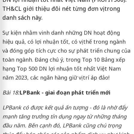
TH&CL giới thiệu đôi nét từng đơn vị trong
danh sách này.
Sự kiện nhằm vinh danh những DN hoạt động
hiệu quả, có lợi nhuận tốt, có vị thế trong ngành
và đóng góp tích cực cho sự phát triển chung của
toàn ngành. Đáng chú ý, trong Top 10 Bảng xếp
hạng Top 500 DN lợi nhuận tốt nhất Việt Nam
năm 2023, các ngân hàng giữ vị trí áp đảo!
Bài 18:
LPBank - giai đoạn phát triển mới
LPBank có được kết quả ấn tượng - đó là nhờ
đ
ẩy
mạnh t
ă
ng trưởng tín dụng ngay từ những tháng
đ
ầu n
ă
m. Bên cạnh
đ
ó, LPBank c
ũ
ng chú trọng