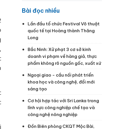
Bài đọc nhiều
1
2
Lần đầu tổ chức Festival Võ thuật
o
quốc tế tại Hoàng thành Thăng
Long
g
,
Bắc Ninh: Xử phạt 3 cơ sở kinh
doanh vi phạm về hàng giả, thực
c
phẩm không rõ nguồn gốc, xuất xứ
a
Ngoại giao - cầu nối phát triển
khoa học và công nghệ, đổi mới
sáng tạo
c
Cơ hội hợp tác với Sri Lanka trong
c
lĩnh vực công nghiệp chế tạo và
công nghệ nông nghiệp
i
Đồn Biên phòng CKQT Mộc Bài,