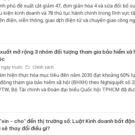
nh phủ đề xuất cắt giảm 47, đơn giản hóa 4 và sửa đổi bổ s
u kiện kinh doanh và 78 thủ tục hành chính trong lĩnh vực t
ến điện, viễn thông, giao dịch điện tử và chuyển giao công ng
xuất mở rộng 3 nhóm đối tượng tham gia bảo hiểm xã 
ộc
 ngày trước
Chính sách
m hiện thực hóa mục tiêu đến năm 2030 đạt khoảng 60% l
 động tham gia bảo hiểm xã hội (BHXH) theo Nghị quyết số 2
TW, Bộ Tài chính và Đoàn đại biểu Quốc hội TPHCM đã đưa
t bổ sung 3 nhóm đối tượng mới vào diện tham gia BHXH b
ng dự thảo Luật sửa đổi, bổ sung một số điều của Luật BHX
2024/QH15.
"xin - cho" đến thị trường số: Luật Kinh doanh bất độ
 sẽ thay đổi điều gì?