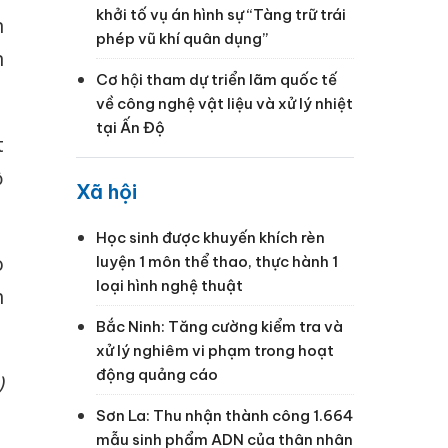
khởi tố vụ án hình sự “Tàng trữ trái
n
phép vũ khí quân dụng”
n
Cơ hội tham dự triển lãm quốc tế
về công nghệ vật liệu và xử lý nhiệt
tại Ấn Độ
t
ồ
Xã hội
Học sinh được khuyến khích rèn
o
luyện 1 môn thể thao, thực hành 1
loại hình nghệ thuật
h
Bắc Ninh: Tăng cường kiểm tra và
xử lý nghiêm vi phạm trong hoạt
động quảng cáo
)
Sơn La: Thu nhận thành công 1.664
mẫu sinh phẩm ADN của thân nhân