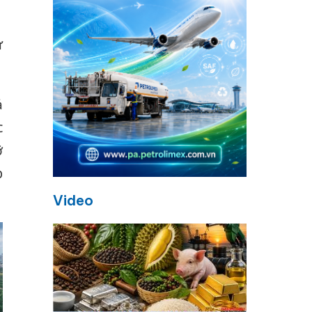
ự
ả
c
ỡ
p
Video