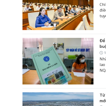
Chí
điề
tuy
Đề 
bu
1
Nhằ
lao
NQ/
xuấ
tro
41/
Từ 
mới