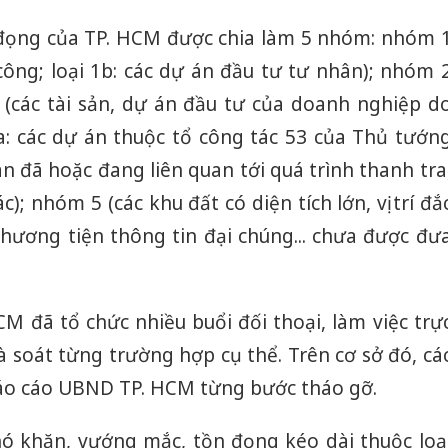
 đọng của TP. HCM được chia làm 5 nhóm: nhóm 
 công; loại 1b: các dự án đầu tư tư nhân); nhóm 
3 (các tài sản, dự án đầu tư của doanh nghiệp d
a: các dự án thuộc tổ công tác 53 của Thủ tướn
án đã hoặc đang liên quan tới quá trình thanh tra
ác); nhóm 5 (các khu đất có diện tích lớn, vị trí đắ
phương tiện thông tin đại chúng... chưa được đư
CM đã tổ chức nhiều buổi đối thoại, làm việc trự
à soát từng trường hợp cụ thể. Trên cơ sở đó, cá
báo cáo UBND TP. HCM từng bước tháo gỡ.
hó khăn, vướng mắc, tồn đọng kéo dài thuộc loạ