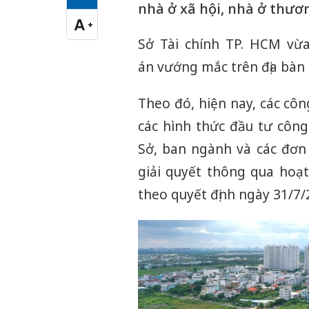
Cỡ chữ vừa
nhà ở xã hội, nhà ở thươ
A
+
Cỡ chữ lớn
Sở Tài chính TP. HCM vừa
án vướng mắc trên địa bàn
Theo đó, hiện nay, các côn
các hình thức đầu tư côn
Sở, ban ngành và các đơn
giải quyết thông qua hoạ
theo quyết định ngày 31/7/