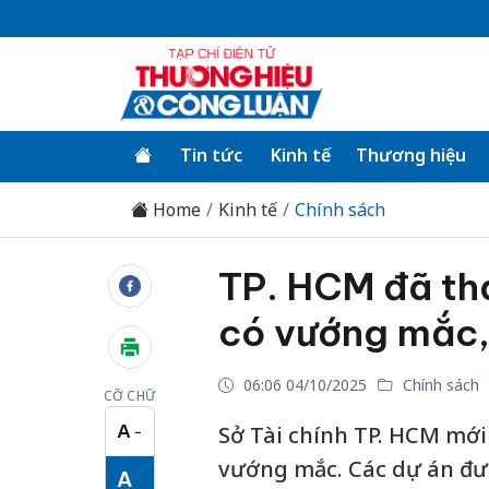
Tin tức
Kinh tế
Thương hiệu
Home
Kinh tế
Chính sách
TP. HCM đã thá
có vướng mắc,
06:06 04/10/2025
Chính sách
CỠ CHỮ
A
Sở Tài chính TP. HCM mới
−
Cỡ chữ nhỏ
vướng mắc. Các dự án đư
A