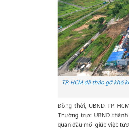
TP. HCM đã tháo gỡ khó k
Đồng thời, UBND TP. HCM
Thường trực UBND thành 
quan đầu mối giúp việc tư