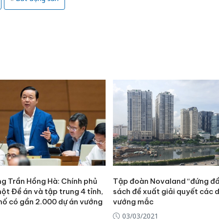
ng Trần Hồng Hà: Chính phủ
Tập đoàn Novaland “đứng đ
ột Đề án và tập trung 4 tỉnh,
sách đề xuất giải quyết các 
hố có gần 2.000 dự án vướng
vướng mắc
Cà Mau:
công kh
03/03/2021