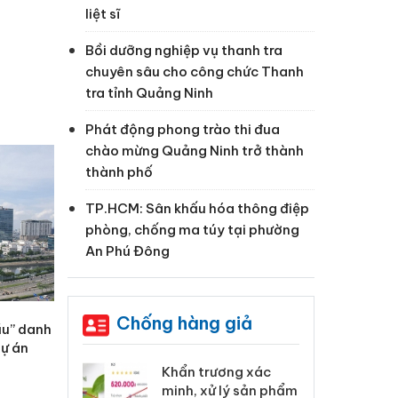
liệt sĩ
Bồi dưỡng nghiệp vụ thanh tra
chuyên sâu cho công chức Thanh
tra tỉnh Quảng Ninh
Phát động phong trào thi đua
chào mừng Quảng Ninh trở thành
thành phố
TP.HCM: Sân khấu hóa thông điệp
phòng, chống ma túy tại phường
An Phú Đông
Chống hàng giả
ầu” danh
dự án
 Tiêu hủy
Khẩn trương xác
Cà
ai hàng ngàn
minh, xử lý sản phẩm
cô