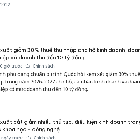
sản phẩ
/2022
bảo vệ 
kinh do
Công an
tìm bị h
án sản 
xuất giảm 30% thuế thu nhập cho hộ kinh doanh, doa
bán yến
iệp có doanh thu đến 10 tỷ đồng
Thanh H
0 giờ trước
Chính sách
hại tron
nh phủ đang chuẩn bị trình Quốc hội xem xét giảm 30% thuế
bán bìn
p trong năm 2026-2027 cho hộ, cá nhân kinh doanh và doa
Moyuum
iệp có mức doanh thu đến 10 tỷ đồng.
xuất cắt giảm nhiều thủ tục, điều kiện kinh doanh trong
 khoa học - công nghệ
 ngày trước
Chính sách