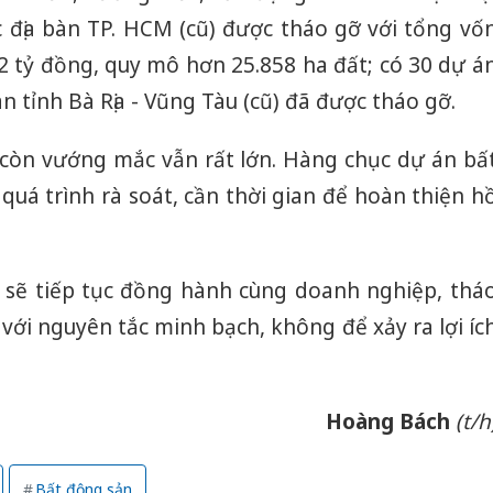
c địa bàn TP. HCM (cũ) được tháo gỡ với tổng vố
2 tỷ đồng, quy mô hơn 25.858 ha đất; có 30 dự á
n tỉnh Bà Rịa - Vũng Tàu (cũ) đã được tháo gỡ.
 còn vướng mắc vẫn rất lớn. Hàng chục dự án bấ
uá trình rà soát, cần thời gian để hoàn thiện h
sẽ tiếp tục đồng hành cùng doanh nghiệp, thá
 với nguyên tắc minh bạch, không để xảy ra lợi íc
Hoàng Bách
(t/h
Bất động sản