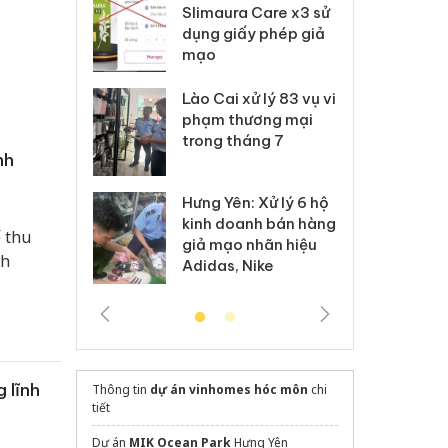
m nhập lậu,
Slimaura Care x3 sử
sả
môi trường
dụng giấy phép giả
bả
anh
mạo
ki
 Thanh Hóa
Lào Cai xử lý 83 vụ vi
Cô
ại trong vụ
phạm thương mại
tìm
xuất, buôn
trong tháng 7
án
nh
 sào giả
bá
Hưng Yên: Xử lý 6 hộ
óa: Tìm bị
Th
kinh doanh bán hàng
g vụ án buôn
hạ
 thu
giả mạo nhãn hiệu
h sữa
bá
nh
Adidas, Nike
 giả
Mo
 lĩnh
Thông tin
dự án vinhomes hóc môn
chi
tiết
Dự án
MIK Ocean Park
Hưng Yên