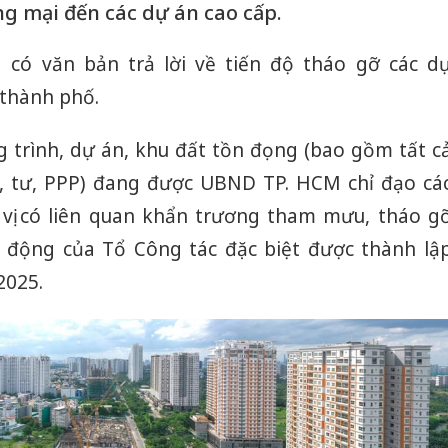
ng mại đến các dự án cao cấp.
 có văn bản trả lời về tiến độ tháo gỡ các d
 thành phố.
g trình, dự án, khu đất tồn đọng (bao gồm tất c
g, tư, PPP) đang được UBND TP. HCM chỉ đạo cá
 vị có liên quan khẩn trương tham mưu, tháo g
t động của Tổ Công tác đặc biệt được thành lậ
2025.