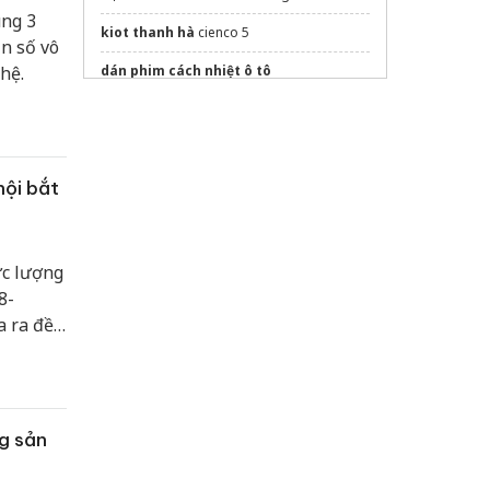
ung 3
kiot thanh hà
cienco 5
ần số vô
hệ.
dán phim cách nhiệt ô tô
Sửa máy rửa bát bosch
hội bắt
ực lượng
8-
 ra đề
ắt buộc
H số
ng sản