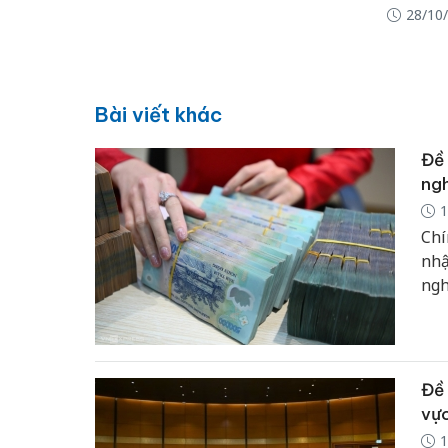
28/10
Bài viết khác
Đề 
ngh
1
Chí
nhậ
ngh
Đề 
vực
1