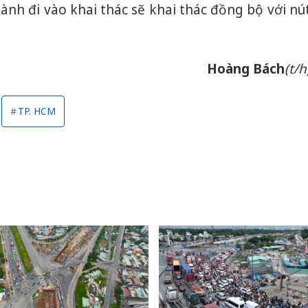
hành đi vào khai thác sẽ khai thác đồng bộ với nú
bảo vệ 
kinh do
Công an
Hoàng Bách
(t/h
tìm bị h
án sản 
bán yến
TP. HCM
Thanh H
hại tron
bán bìn
Moyuum