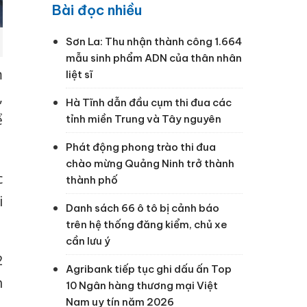
Bài đọc nhiều
Sơn La: Thu nhận thành công 1.664
mẫu sinh phẩm ADN của thân nhân
m
liệt sĩ
,
Hà Tĩnh dẫn đầu cụm thi đua các
ể
tỉnh miền Trung và Tây nguyên
Phát động phong trào thi đua
chào mừng Quảng Ninh trở thành
c
thành phố
i
Danh sách 66 ô tô bị cảnh báo
trên hệ thống đăng kiểm, chủ xe
cần lưu ý
2
Agribank tiếp tục ghi dấu ấn Top
h
10 Ngân hàng thương mại Việt
Nam uy tín năm 2026