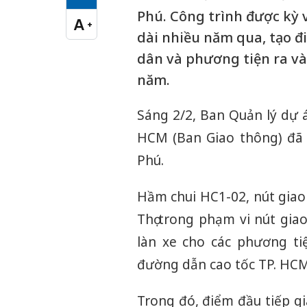
Cỡ chữ vừa
Phú. Công trình được kỳ v
A
+
Cỡ chữ lớn
dài nhiều năm qua, tạo đ
dân và phương tiện ra v
năm.
Sáng 2/2, Ban Quản lý dự 
HCM (Ban Giao thông) đã 
Phú.
Hầm chui HC1-02, nút giao
Thọ trong phạm vi nút gia
làn xe cho các phương ti
đường dẫn cao tốc TP. HCM 
Trong đó, điểm đầu tiếp gi