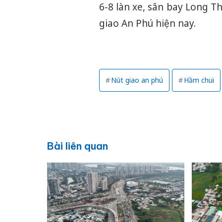
6-8 làn xe, sân bay Long T
giao An Phú hiện nay.
Nút giao an phú
Hầm chui
Bài liên quan