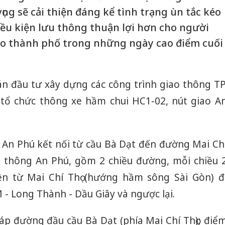
ọng sẽ cải thiện đáng kể tình trạng ùn tắc kéo
iều kiện lưu thông thuận lợi hơn cho người
ào thành phố trong những ngày cao điểm cuối
án đầu tư xây dựng các công trình giao thông TP
tổ chức thông xe hầm chui HC1-02, nút giao A
 An Phú kết nối từ cầu Bà Dạt đến đường Mai Ch
o thông An Phú, gồm 2 chiều đường, mỗi chiều 
ện từ Mai Chí Thọ (hướng hầm sông Sài Gòn) đ
- Long Thành - Dầu Giây và ngược lại.
áp đường đầu cầu Bà Dạt (phía Mai Chí Thọ); điể