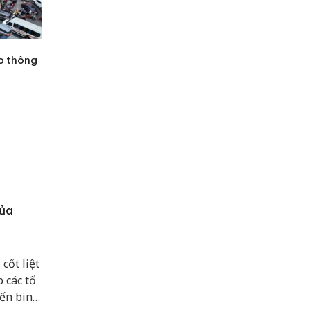
ao thông
của
cốt liệt
p các tổ
iến binh