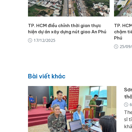
TP. HCM điều chỉnh thời gian thực
TP. HCM 
hiện dự án xây dựng nút giao An Phú
chậm tiế
Phú
17/12/2025
25/09
Bài viết khác
Sơn
thâ
6
The
sĩ 
khả