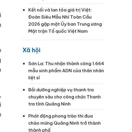
Kết nối và lan tỏa giá trị Việt:
i
Đoàn Siêu Mẫu Nhí Toàn Cầu
h
2026 gặp mặt Ủy ban Trung ương
Mặt trận Tổ quốc Việt Nam
p
Xã hội
g
Sơn La: Thu nhận thành công 1.664
a
mẫu sinh phẩm ADN của thân nhân
liệt sĩ
Bồi dưỡng nghiệp vụ thanh tra
,
chuyên sâu cho công chức Thanh
i
tra tỉnh Quảng Ninh
n
Phát động phong trào thi đua
chào mừng Quảng Ninh trở thành
thành phố