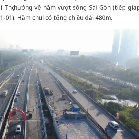
hí Thọ hướng về hầm vượt sông Sài Gòn (tiếp giá
-01). Hầm chui có tổng chiều dài 480m.