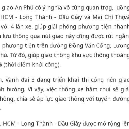
 giao An Phú có ý nghĩa vô cùng quan trọng, luồn
 HCM - Long Thành - Dầu Giây và Mai Chí Thọ v
 với 4 làn xe, giúp giải phóng phương tiện nhan
n lưu thông qua nút giao này cũng được rút ngắn
ng phương tiện trên đường Đồng Văn Cống, Lươn
Phú. Từ đó, giúp giao thông khu vực thông thoán
% (thời điểm khởi công).
, Vành đai 3 đang triển khai thi công nên gia
 hưởng. Vì vậy, việc thông xe hầm chui sẽ giả
thông, chia sẻ áp lực giao thông với tuyến đườn
.
Cà Mau:
công kh
TP. HCM - Long Thành - Dầu Giây được mở rộng lê
sản phẩ