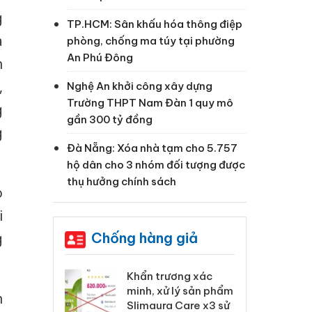
g
TP.HCM: Sân khấu hóa thông điệp
à
phòng, chống ma túy tại phường
An Phú Đông
h
,
Nghệ An khởi công xây dựng
Trường THPT Nam Đàn 1 quy mô
g
gần 300 tỷ đồng
g
Đà Nẵng: Xóa nhà tạm cho 5.757
hộ dân cho 3 nhóm đối tượng được
thụ hưởng chính sách
o
i
Chống hàng giả
g
 Tiêu hủy
Khẩn trương xác
Cà
ai hàng ngàn
minh, xử lý sản phẩm
cô
n
m nhập lậu,
Slimaura Care x3 sử
sả