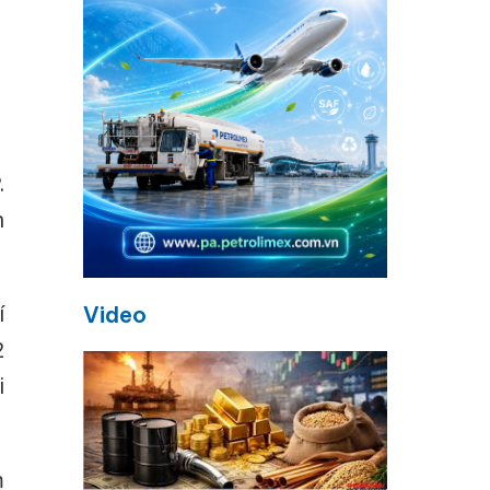
.
n
í
Video
2
i
m