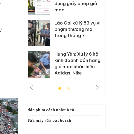
t
môi trường
dụng giấy phép giả
bả
anh
mạo
ki
 Thanh Hóa
Lào Cai xử lý 83 vụ vi
Cô
)
ại trong vụ
phạm thương mại
tìm
xuất, buôn
trong tháng 7
án
 sào giả
bá
Hưng Yên: Xử lý 6 hộ
óa: Tìm bị
Th
kinh doanh bán hàng
g vụ án buôn
hạ
giả mạo nhãn hiệu
h sữa
bá
Adidas, Nike
 giả
Mo
dán phim cách nhiệt ô tô
Sửa máy rửa bát bosch