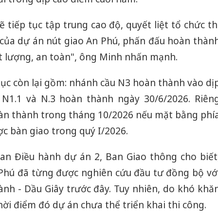
 tiếp tục tập trung cao độ, quyết liệt tổ chức th
 của dự án nút giao An Phú, phấn đấu hoàn thàn
t lượng, an toàn", ông Minh nhấn mạnh.
ục còn lại gồm: nhánh cầu N3 hoàn thành vào dị
 N1.1 và N.3 hoàn thành ngày 30/6/2026. Riên
àn thành trong tháng 10/2026 nếu mặt bằng phí
 bàn giao trong quý I/2026.
n Điều hành dự án 2, Ban Giao thông cho biết
 Phú đã từng được nghiên cứu đầu tư đồng bộ vớ
ành - Dầu Giây trước đây. Tuy nhiên, do khó khă
ời điểm đó dự án chưa thể triển khai thi công.