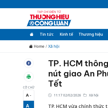
Tin tức
Kinh tế
Thương hiệu
Home
Xã hội
TP. HCM thông
nút giao An Ph
Tết
CỠ CHỮ
A
11:17 02/02/2026
Xã hội
−
Cỡ chữ nhỏ
A
TP. HCM vừa chính thức t