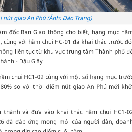
i nút giao An Phú (Ảnh: Đào Trang)
ám đốc Ban Giao thông cho biết, hạng mục hầ
, cùng với hầm chui HC-01 đã khai thác trước đó
thông liên tục từ khu vực trung tâm Thành phố đ
Thành - Dầu Giây.
 hầm chui HC1-02 cùng với một số hạng mục trướ
 80% so với thời điểm nút giao An Phú mới khở
n thành và đưa vào khai thác hầm chui HC1-0
26 đã đáp ứng mong mỏi của người dân, doan
i trong dịp cao điểm cuối năm.