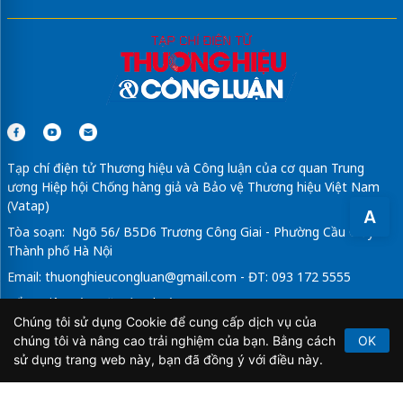
Tạp chí điện tử Thương hiệu và Công luận của cơ quan Trung
ương Hiệp hội Chống hàng giả và Bảo vệ Thương hiệu Việt Nam
(Vatap)
A
Tòa soạn: Ngõ 56/ B5D6 Trương Công Giai - Phường Cầu Giấy -
Thành phố Hà Nội
Email:
thuonghieucongluan@gmail.com
- ĐT: 093 172 5555
Tổng Biên Tập: Vũ Đức Thuận
Chúng tôi sử dụng Cookie để cung cấp dịch vụ của
Giấy phép hoạt động báo chí điện tử số 64/GP-BTTTT do Bộ
chúng tôi và nâng cao trải nghiệm của bạn. Bằng cách
OK
Thông tin và Truyền thông cấp ngày 21/2/2020.
sử dụng trang web này, bạn đã đồng ý với điều này.