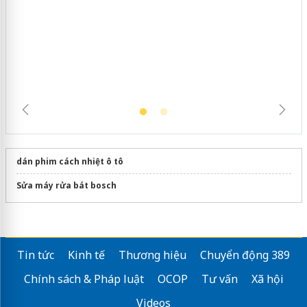
Hưng Yên: Xử lý 6 hộ kinh doanh bán
hàng giả mạo nhãn hiệu Adidas, Nike
dán phim cách nhiệt ô tô
Sửa máy rửa bát bosch
Tin tức
Kinh tế
Thương hiệu
Chuyển động 389
Chính sách & Pháp luật
OCOP
Tư vấn
Xã hội
Videos