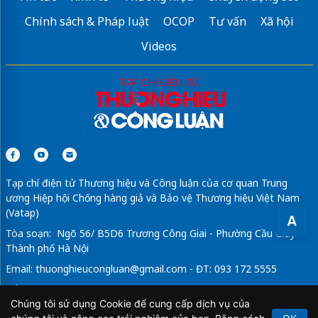
Chính sách & Pháp luật
OCOP
Tư vấn
Xã hội
Videos
Tạp chí điện tử Thương hiệu và Công luận của cơ quan Trung
ương Hiệp hội Chống hàng giả và Bảo vệ Thương hiệu Việt Nam
(Vatap)
A
Tòa soạn: Ngõ 56/ B5D6 Trương Công Giai - Phường Cầu Giấy -
Thành phố Hà Nội
Email:
thuonghieucongluan@gmail.com
- ĐT: 093 172 5555
Tổng Biên Tập: Vũ Đức Thuận
Chúng tôi sử dụng Cookie để cung cấp dịch vụ của
Giấy phép hoạt động báo chí điện tử số 64/GP-BTTTT do Bộ