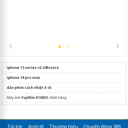
Khẩn trương xác minh, xử lý sản phẩm
Slimaura Care x3 sử dụng giấy phép
giả mạo
iphone 13 series cũ 24hstore
iphone 18 pro max
dán phim cách nhiệt ô tô
Máy ảnh
Fujifilm X100VI
chính hãng
Sửa máy rửa bát bosch
Tin tức
Kinh tế
Thương hiệu
Chuyển động 389