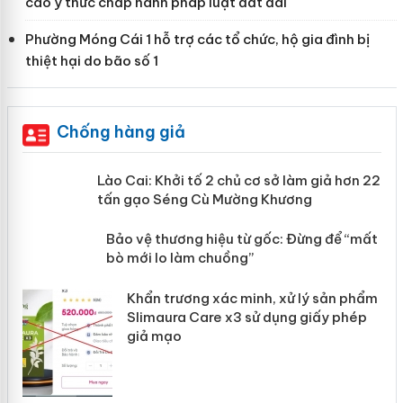
cao ý thức chấp hành pháp luật đất đai
Phường Móng Cái 1 hỗ trợ các tổ chức, hộ gia đình bị
thiệt hại do bão số 1
Chống hàng giả
mại
Lào Cai: Khởi tố 2 chủ cơ sở làm giả
hơn 22 tấn gạo Séng Cù Mường
Khương
àng
ản
Bảo vệ thương hiệu từ gốc: Đừng để
“mất bò mới lo làm chuồng”