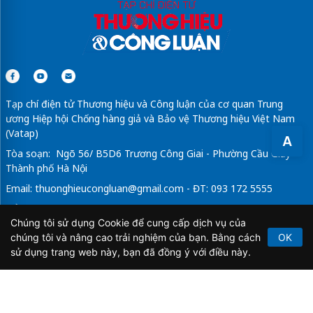
Tạp chí điện tử Thương hiệu và Công luận của cơ quan Trung
ương Hiệp hội Chống hàng giả và Bảo vệ Thương hiệu Việt Nam
(Vatap)
A
Tòa soạn: Ngõ 56/ B5D6 Trương Công Giai - Phường Cầu Giấy -
Thành phố Hà Nội
Email:
thuonghieucongluan@gmail.com
- ĐT: 093 172 5555
Tổng Biên Tập: Vũ Đức Thuận
Chúng tôi sử dụng Cookie để cung cấp dịch vụ của
Giấy phép hoạt động báo chí điện tử số 64/GP-BTTTT do Bộ
chúng tôi và nâng cao trải nghiệm của bạn. Bằng cách
OK
Thông tin và Truyền thông cấp ngày 21/2/2020.
sử dụng trang web này, bạn đã đồng ý với điều này.
Copyright © 2026
TẠP CHÍ THƯƠNG HIỆU & CÔNG