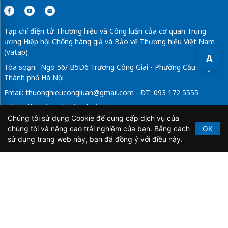
Tạp chí điện tử Thương hiệu và Công luận của cơ quan Trung
ương Hiệp hội Chống hàng giả và Bảo vệ Thương hiệu Việt Nam
(Vatap)
A
Tòa soạn: Ngõ 56/ B5D6 Trương Công Giai - Phường Cầu Giấy -
Thành phố Hà Nội
Email:
thuonghieucongluan@gmail.com
- ĐT: 093 172 5555
Tổng Biên Tập: Vũ Đức Thuận
Chúng tôi sử dụng Cookie để cung cấp dịch vụ của
Giấy phép hoạt động báo chí điện tử số 64/GP-BTTTT do Bộ
chúng tôi và nâng cao trải nghiệm của bạn. Bằng cách
OK
Thông tin và Truyền thông cấp ngày 21/2/2020.
sử dụng trang web này, bạn đã đồng ý với điều này.
Copyright © 2026
TẠP CHÍ THƯƠNG HIỆU & CÔNG
LUẬN
. All Rights Reserved.
Bản quyền thuộc Tạp chí Thương hiệu và Công luận. Cấm
sao chép dưới mọi hình thức nếu không có sự chấp thuận