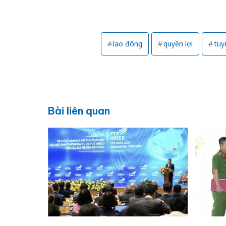
lao đông
quyền lợi
tuy
Bài liên quan