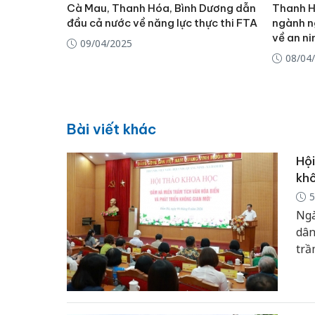
Cà Mau, Thanh Hóa, Bình Dương dẫn
Thanh H
đầu cả nước về năng lực thực thi FTA
ngành n
về an ni
09/04/2025
08/04
Bài viết khác
Hội
khô
5
Ngà
dân
trầ