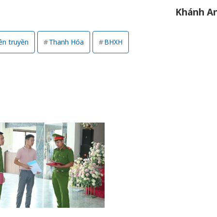
Khánh A
ên truyền
Thanh Hóa
BHXH
Công an Thanh Hóa
Lào Cai 
tìm bị hại trong vụ
phạm th
án sản xuất, buôn
trong t
bán yến sào giả
Hưng Yên
Thanh Hóa: Tìm bị