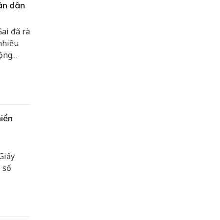
ân dân
ai đã rà
nhiều
động
iền
Giấy
 số