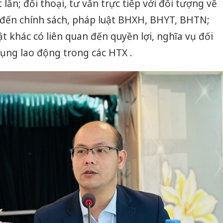
n; đối thoại, tư vấn trực tiếp với đối tượng về
 đến chính sách, pháp luật BHXH, BHYT, BHTN;
t khác có liên quan đến quyền lợi, nghĩa vụ đối
dụng lao động trong các HTX .