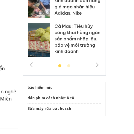
anh bán hàng
ki
hại trong vụ án buôn
 nhãn hiệu
gi
bán bình sữa
Nike
Ad
Moyuum giả
 Tiêu hủy
Cà
An Giang: Đối tượng
ai hàng ngàn
cô
chủ mưu đường dây
m nhập lậu,
sả
bán hàng giả tại Phú
môi trường
bả
Quốc ra đầu thú
anh
ki
ển
bảo hiểm mic
ăn nghệ
dán phim cách nhiệt ô tô
“Miền
Sửa máy rửa bát bosch