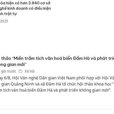
kinh do
hại trong vụ án buôn
óa hiện có hơn 3.840 cơ sở
giả mạo
bán bình sữa
ghề kinh doanh có điều kiện
Adidas, 
Moyuum giả
nh trật tự
/2025
Cà Mau:
An Giang: Đối tượng
công kh
chủ mưu đường dây
sản phẩ
bán hàng giả tại Phú
bảo vệ 
Quốc ra đầu thú
kinh do
 thảo “Miền trầm tích văn hoá biển Đầm Hà và phát tri
ng gian mới”
 giờ trước
Xã hội
y 6/8, Hội Văn nghệ Dân gian Việt Nam phối hợp với Hội V
 gian Quảng Ninh và xã Đầm Hà tổ chức hội thảo khoa học 
m tích văn hoá biển Đầm Hà và phát triển không gian mới”.