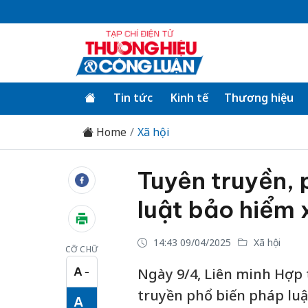
Tin tức
Kinh tế
Thương hiệu
Home
Xã hội
Tuyên truyền, 
luật bảo hiểm 
14:43 09/04/2025
Xã hội
CỠ CHỮ
A
Ngày 9/4, Liên minh Hợp 
−
Cỡ chữ nhỏ
truyền phổ biến pháp luậ
A