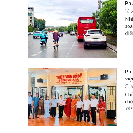
Phư
5
Nhằ
soá
điể
tha
Ph
việ
5
Chi
chứ
78/