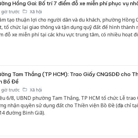
ờng Hồng Gai: Bố trí 7 điểm đỗ xe miễn phí phục vụ nh
 giờ trước
Xã hội
m tạo thuận lợi cho người dân và du khách, phường Hồng G
t, tổ chức lại giao thông và tận dụng quỹ đất để hình thành 
m đỗ xe miễn phí tại các khu vực trung tâm, có nhiều hoạt 
m quan, mua sắm và dịch vụ.
ường Tam Thắng (TP HCM): Trao Giấy CNQSDĐ cho Th
n Bồ Đề
 giờ trước
Xã hội
ều 6/8, UBND phường Tam Thắng, TP HCM tổ chức Lễ trao 
ng nhận quyền sử dụng đất cho Thiền viện Bồ Đề (địa chỉ tại
14 đường Bình Giã).