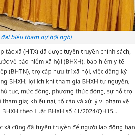
 đại biểu tham dự hội nghị
hợp tác xã (HTX) đã được tuyên truyền chính sách,
ước về bảo hiểm xã hội (BHXH), bảo hiểm y tế
p (BHTN), trợ cấp hưu trí xã hội, việc đăng ký
óng BHXH; lợi ích khi tham gia BHXH tự nguyện,
thủ tục, mức đóng, phương thức đóng, sự hỗ trợ
tham gia; khiếu nại, tố cáo và xử lý vi phạm về
ề BHXH theo Luật BHXH số 41/2024/QH15...
c xã cũng đã tuyên truyền để người lao động hạn