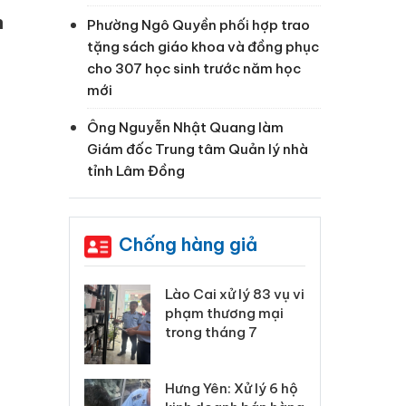
n
Phường Ngô Quyền phối hợp trao
tặng sách giáo khoa và đồng phục
cho 307 học sinh trước năm học
mới
Ông Nguyễn Nhật Quang làm
Giám đốc Trung tâm Quản lý nhà
tỉnh Lâm Đồng
Chống hàng giả
xử lý 83 vụ vi
Công an Thanh Hóa
Lào
ương mại
tìm bị hại trong vụ
ph
háng 7
án sản xuất, buôn
tr
bán yến sào giả
: Xử lý 6 hộ
Hư
Thanh Hóa: Tìm bị