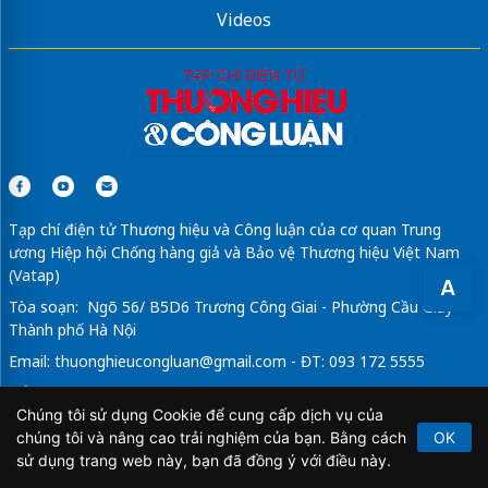
Videos
Tạp chí điện tử Thương hiệu và Công luận của cơ quan Trung
ương Hiệp hội Chống hàng giả và Bảo vệ Thương hiệu Việt Nam
(Vatap)
A
Tòa soạn: Ngõ 56/ B5D6 Trương Công Giai - Phường Cầu Giấy -
Thành phố Hà Nội
Email:
thuonghieucongluan@gmail.com
- ĐT: 093 172 5555
Tổng Biên Tập: Vũ Đức Thuận
Chúng tôi sử dụng Cookie để cung cấp dịch vụ của
Giấy phép hoạt động báo chí điện tử số 64/GP-BTTTT do Bộ
chúng tôi và nâng cao trải nghiệm của bạn. Bằng cách
OK
Thông tin và Truyền thông cấp ngày 21/2/2020.
sử dụng trang web này, bạn đã đồng ý với điều này.