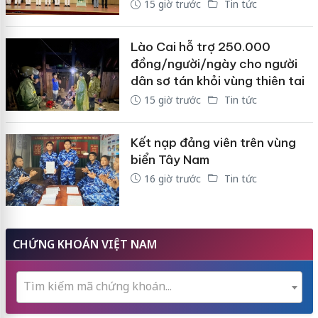
15 giờ trước
Tin tức
Lào Cai hỗ trợ 250.000
đồng/người/ngày cho người
dân sơ tán khỏi vùng thiên tai
15 giờ trước
Tin tức
Kết nạp đảng viên trên vùng
biển Tây Nam
16 giờ trước
Tin tức
CHỨNG KHOÁN VIỆT NAM
Tìm kiếm mã chứng khoán...