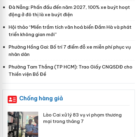
Đà Nẵng: Phấn đấu đến năm 2027, 100% xe buýt hoạt
động ở đô thị là xe buýt điện
Hội thảo “Miền trầm tích văn hoá biển Đầm Hà và phát
triển không gian mới”
Phường Hồng Gai: Bố trí 7 điểm đỗ xe miễn phí phục vụ
nhân dân
Phường Tam Thắng (TP HCM): Trao Giấy CNQSDĐ cho
Thiền viện Bồ Đề
Chống hàng giả
 án
Lào Cai xử lý 83 vụ vi phạm thương
mại trong tháng 7
n