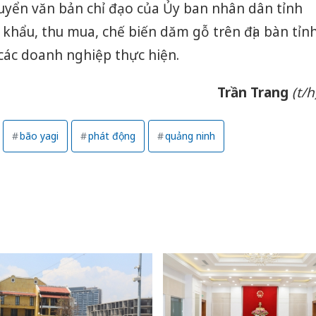
huyển văn bản chỉ đạo của Ủy ban nhân dân tỉnh
khẩu, thu mua, chế biến dăm gỗ trên địa bàn tỉn
các doanh nghiệp thực hiện.
Trần
Trang
(t/h
bão yagi
phát động
quảng ninh
Cà Mau:
công kh
sản phẩ