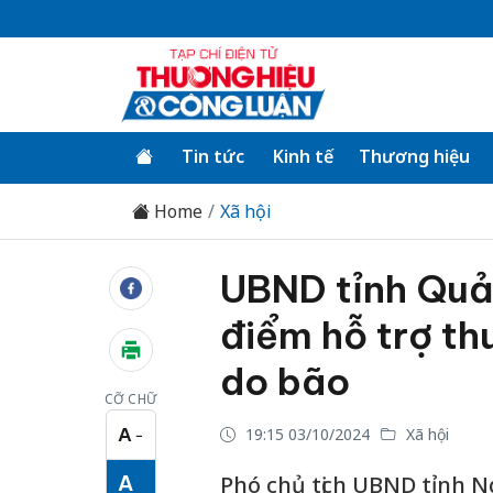
Tin tức
Kinh tế
Thương hiệu
Home
Xã hội
UBND tỉnh Quả
điểm hỗ trợ thu
do bão
CỠ CHỮ
A
19:15 03/10/2024
Xã hội
−
Cỡ chữ nhỏ
A
Phó chủ tịch UBND tỉnh 