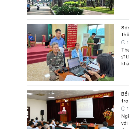
một
Sơn
thâ
1
The
sĩ 
khả
và 
phâ
Bồi
tra
1
Ngà
với