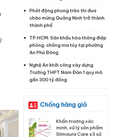
Phát động phong trào thi đua
h
chào mừng Quảng Ninh trở thành
thành phố
TP.HCM: Sân khấu hóa thông điệp
)
phòng, chống ma túy tại phường
An Phú Đông
Nghệ An khởi công xây dựng
Trường THPT Nam Đàn 1 quy mô
gần 300 tỷ đồng
Chống hàng giả
 Tiêu hủy
Khẩn trương xác
Cà
ai hàng ngàn
minh, xử lý sản phẩm
cô
m nhập lậu,
Slimaura Care x3 sử
sả