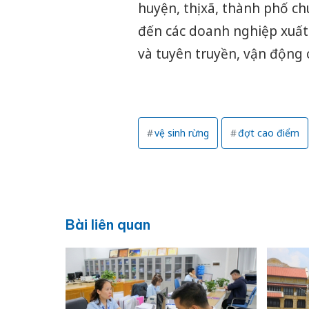
huyện, thị xã, thành phố c
đến các doanh nghiệp xuất 
và tuyên truyền, vận động 
vệ sinh rừng
đợt cao điểm
Bài liên quan