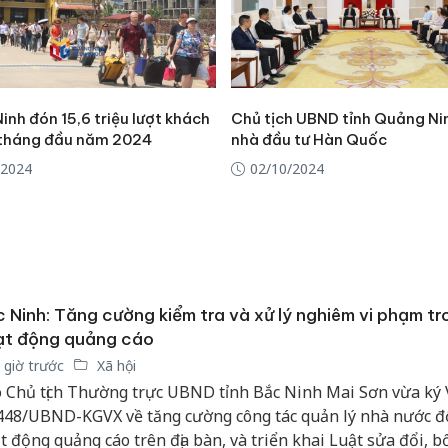
bảo vệ 
kinh do
Công an
tìm bị h
nh đón 15,6 triệu lượt khách
Chủ tịch UBND tỉnh Quảng Ni
án sản 
 tháng đầu năm 2024
nhà đầu tư Hàn Quốc
bán yến
/2024
02/10/2024
Thanh H
hại tron
bán bìn
Moyuum
 Ninh: Tăng cường kiểm tra và xử lý nghiêm vi phạm tr
ạt động quảng cáo
 giờ trước
Xã hội
 Chủ tịch Thường trực UBND tỉnh Bắc Ninh Mai Sơn vừa ký
448/UBND-KGVX về tăng cường công tác quản lý nhà nước đố
t động quảng cáo trên địa bàn, và triển khai Luật sửa đổi, b