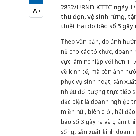
Cỡ chữ vừa
2832/UBND-KTTC ngày 1/1
A
+
Cỡ chữ lớn
thu dọn, vệ sinh rừng, tậ
thiệt hại do bão số 3 gây 
Theo văn bản, do ảnh hưởng
nề cho các tổ chức, doanh 
vực lâm nghiệp với hơn 117
về kinh tế, mà còn ảnh hư
phục vụ sinh hoạt, sản xuất
nhiều đối tượng trực tiếp 
đặc biệt là doanh nghiệp t
miền núi, biên giới, hải đả
bão số 3 gây ra và giảm th
sống, sản xuất kinh doanh 