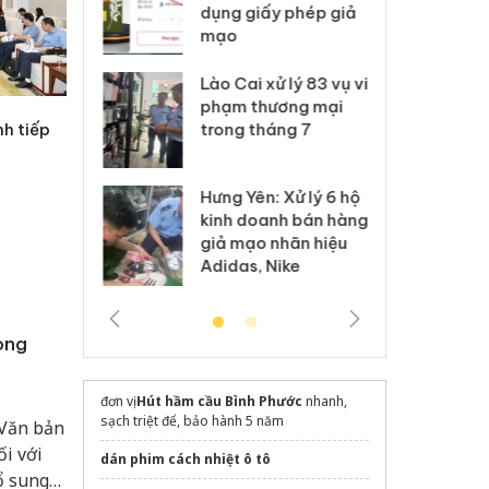
môi trường
dụng giấy phép giả
bả
anh
mạo
ki
 Thanh Hóa
Lào Cai xử lý 83 vụ vi
Cô
ại trong vụ
phạm thương mại
tìm
nh tiếp
xuất, buôn
trong tháng 7
án
 sào giả
bá
Hưng Yên: Xử lý 6 hộ
óa: Tìm bị
Th
kinh doanh bán hàng
g vụ án buôn
hạ
giả mạo nhãn hiệu
h sữa
bá
Adidas, Nike
 giả
Mo
ong
đơn vị
Hút hầm cầu Bình Phước
nhanh,
sạch triệt để, bảo hành 5 năm
 Văn bản
i với
dán phim cách nhiệt ô tô
ổ sung