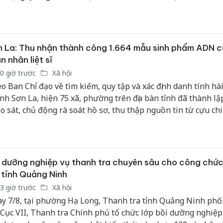
 số điều của Luật Quảng cáo và các văn bản hướng dẫn thi 
 La: Thu nhận thành công 1.664 mẫu sinh phẩm ADN 
n nhân liệt sĩ
0 giờ trước
Xã hội
o Ban Chỉ đạo về tìm kiếm, quy tập và xác định danh tính hài 
tỉnh Sơn La, hiện 75 xã, phường trên địa bàn tỉnh đã thành lậ
o sát, chủ động rà soát hồ sơ, thu thập nguồn tin từ cựu ch
nhân chứng lịch sử. Công tác triển khai được thực hiện đồng 
n công rõ trách nhiệm cho từng cơ quan, đơn vị.
 dưỡng nghiệp vụ thanh tra chuyên sâu cho công chứ
 tỉnh Quảng Ninh
3 giờ trước
Xã hội
y 7/8, tại phường Hạ Long, Thanh tra tỉnh Quảng Ninh phố
 Cục VII, Thanh tra Chính phủ tổ chức lớp bồi dưỡng nghiệp