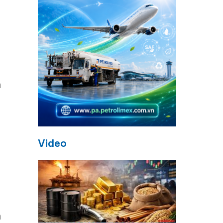
h
Video
n