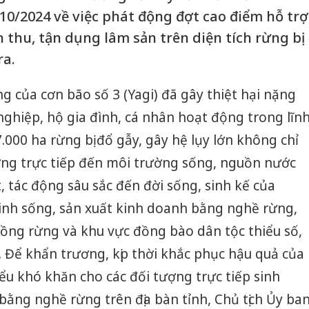
0/2024 về việc phát động đợt cao điểm hỗ trợ
n thu, tận dụng lâm sản trên diện tích rừng bị
ra.
 của cơn bão số 3 (Yagi) đã gây thiệt hại nặng
nghiệp, hộ gia đình, cá nhân hoạt động trong lĩn
.000 ha rừng bị đổ gẫy, gây hệ lụy lớn không chỉ
ởng trực tiếp đến môi trường sống, nguồn nước
, tác động sâu sắc đến đời sống, sinh kế của
sinh sống, sản xuất kinh doanh bằng nghề rừng,
rồng rừng và khu vực đồng bào dân tộc thiểu số,
o. Để khẩn trương, kịp thời khắc phục hậu quả của
iểu khó khăn cho các đối tượng trực tiếp sinh
bằng nghề rừng trên địa bàn tỉnh, Chủ tịch Ủy ba