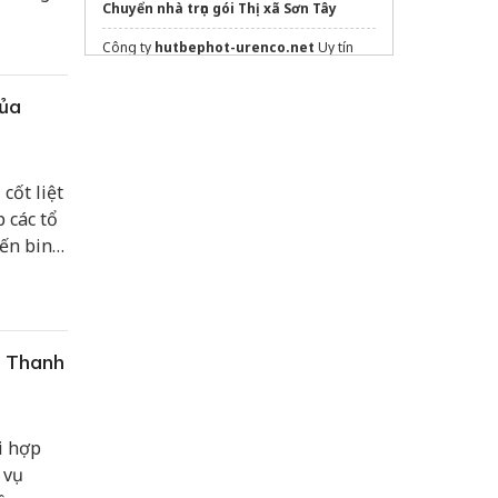
Chuyển nhà trọn gói Thị xã Sơn Tây
hành.
Công ty
hutbephot-urenco.net
Uy tín
chuyên nghiệp
của
Công Ty
chuyển nhà trọn gói tphcm
chuyennhathanhtai giá rẻ
Vệ sinh ghế sofa
cốt liệt
Website:
vesinhnhao24h.com
p các tổ
iến binh
Dịch vụ
vệ sinh nhà ở Quận 4
giá rẻ
bộ,
Sửa máy rửa bát bosch
xe vắt nước lau sàn
c Thanh
Dịch vụ giặt ghế sofa
24-Jul
i hợp
 vụ