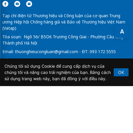
Tạp chí điện tử Thương hiệu và Công luận của cơ quan Trung
ương Hiệp hội Chống hàng giả và Bảo vệ Thương hiệu Việt Nam
(Vatap)
A
Tòa soạn: Ngõ 56/ B5D6 Trương Công Giai - Phường Cầu Giấy -
Thành phố Hà Nội
Email:
thuonghieucongluan@gmail.com
- ĐT: 093 172 5555
Tổng Biên Tập: Vũ Đức Thuận
Chúng tôi sử dụng Cookie để cung cấp dịch vụ của
Giấy phép hoạt động báo chí điện tử số 64/GP-BTTTT do Bộ
chúng tôi và nâng cao trải nghiệm của bạn. Bằng cách
OK
Thông tin và Truyền thông cấp ngày 21/2/2020.
sử dụng trang web này, bạn đã đồng ý với điều này.
Copyright © 2026
TẠP CHÍ THƯƠNG HIỆU & CÔNG
LUẬN
. All Rights Reserved.
Bản quyền thuộc Tạp chí Thương hiệu và Công luận. Cấm
sao chép dưới mọi hình thức nếu không có sự chấp thuận