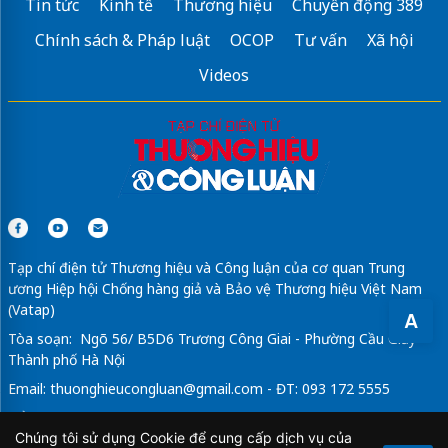
Tin tức
Kinh tế
Thương hiệu
Chuyển động 389
Chính sách & Pháp luật
OCOP
Tư vấn
Xã hội
Videos
Tạp chí điện tử Thương hiệu và Công luận của cơ quan Trung
ương Hiệp hội Chống hàng giả và Bảo vệ Thương hiệu Việt Nam
(Vatap)
A
Tòa soạn: Ngõ 56/ B5D6 Trương Công Giai - Phường Cầu Giấy -
Thành phố Hà Nội
Email:
thuonghieucongluan@gmail.com
- ĐT: 093 172 5555
Tổng Biên Tập: Vũ Đức Thuận
Chúng tôi sử dụng Cookie để cung cấp dịch vụ của
Giấy phép hoạt động báo chí điện tử số 64/GP-BTTTT do Bộ