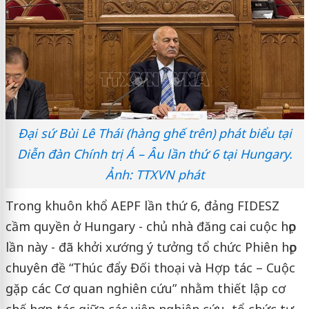
Đại sứ Bùi Lê Thái (hàng ghế trên) phát biểu tại
Diễn đàn Chính trị Á – Âu lần thứ 6 tại Hungary.
Ảnh: TTXVN phát
Trong khuôn khổ AEPF lần thứ 6, đảng FIDESZ
cầm quyền ở Hungary - chủ nhà đăng cai cuộc họp
lần này - đã khởi xướng ý tưởng tổ chức Phiên họp
chuyên đề “Thúc đẩy Đối thoại và Hợp tác – Cuộc
gặp các Cơ quan nghiên cứu” nhằm thiết lập cơ
chế hợp tác giữa các viện nghiên cứu, tổ chức tư